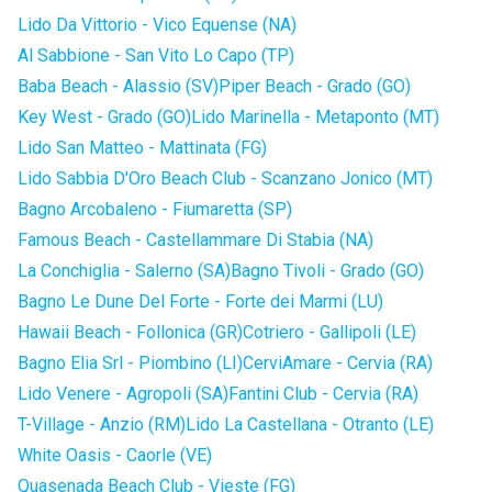
Lido Da Vittorio - Vico Equense (NA)
Al Sabbione - San Vito Lo Capo (TP)
Baba Beach - Alassio (SV)
Piper Beach - Grado (GO)
Key West - Grado (GO)
Lido Marinella - Metaponto (MT)
Lido San Matteo - Mattinata (FG)
Lido Sabbia D'Oro Beach Club - Scanzano Jonico (MT)
Bagno Arcobaleno - Fiumaretta (SP)
Famous Beach - Castellammare Di Stabia (NA)
La Conchiglia - Salerno (SA)
Bagno Tivoli - Grado (GO)
Bagno Le Dune Del Forte - Forte dei Marmi (LU)
Hawaii Beach - Follonica (GR)
Cotriero - Gallipoli (LE)
Bagno Elia Srl - Piombino (LI)
CerviAmare - Cervia (RA)
Lido Venere - Agropoli (SA)
Fantini Club - Cervia (RA)
T-Village - Anzio (RM)
Lido La Castellana - Otranto (LE)
White Oasis - Caorle (VE)
Quasenada Beach Club - Vieste (FG)