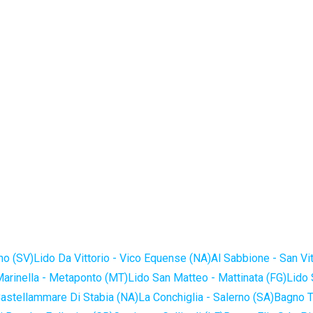
no (SV)
Lido Da Vittorio - Vico Equense (NA)
Al Sabbione - San Vi
Marinella - Metaponto (MT)
Lido San Matteo - Mattinata (FG)
Lido 
astellammare Di Stabia (NA)
La Conchiglia - Salerno (SA)
Bagno T