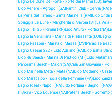
Bagno Le Dune Del Forte - Forte dei Marmi (LU)
Hawaii
Lido Venere - Agropoli (SA)
Fantini Club - Cervia (RA)
T
La Perla del Tirreno - Santa Marinella (RM)
Lido Onda B
Spiaggia Le Dune - Margherita di Savoia (BT)
La Vela -
Bagno Tiki 26 - Rimini (RN)
Lido Arturo - Portici (NA)
Li
Bagno la Versiliana - Marina di Pietrasanta (LU)
Bagno 
Bagno Fassoni - Marina di Massa (MS)
Paradise Beach
Bagno Caesar 222 - Lido Adriano (RA)
Lido Bahia Blanc
Lido 48 Beach - Marina Di Pisticci (MT)
Lido Metamare
Panorama Beach - Maiori (SA)
Cala San Giovanni - Pol
Lido Marinella Meta - Meta (NA)
Lido Moderno - Caste
Lido Maracaibo - Isola delle Femmine (PA)
Lido Zanzi
Bagno Ideal - Napoli (NA)
Lido Fortuna - Bagnoli (NA)
G
Il Bikini - Vico Equense (NA)
Peter's Beach - Sorrento 