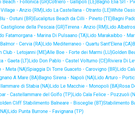
 Beach - Follonica (GR)
Cotriero - Gallipoli (LE)
Bagno Elia Srl - P
-Village - Anzio (RM)
Lido La Castellana - Otranto (LE)
White Oasis
lu - Ostuni (BR)
Eucaliptus Beach da Cilli - Pineto (TE)
Bagni Pado
 Castiglione della Pescaia (GR)
Tirrena - Anzio (RM)
Lido Albatros
do Fatamorgana - Marina Di Pulsaano (TA)
Lido Marakaibbo - Mar
Balmor - Cervia (RA)
Lido Mediterraneo - Quartu Sant'Elena (CA)
B
 Club - Letojanni (ME)
Alle Boe - Forte dei Marmi (LU)
Golden Bea
a - Gaeta (LT)
Lido Don Pablo - Castel Volturno (CE)
Riviera Di Le
 - Meta (NA)
Spiaggia Di Torre Guaceto - Carovigno (BR)
Lido Cal
ignano A Mare (BA)
Bagno Sirena - Napoli (NA)
Lido Arturo - Portic
llammare di Stabia (NA)
Lido Le Macchie - Monopoli (BA)
Rosa De
bar - Castellammare del Golfo (TP)
Lido Cala Felice - Pozzuoli (
olden Cliff Stabilimento Balneare - Bisceglie (BT)
Stabilimento B
(NA)
Lido Punta Burrone - Favignana (TP)