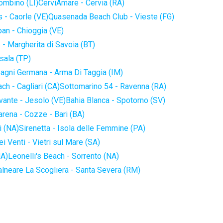
iombino (LI)
CerviAmare - Cervia (RA)
 - Caorle (VE)
Quasenada Beach Club - Vieste (FG)
an - Chioggia (VE)
 - Margherita di Savoia (BT)
sala (TP)
agni Germana - Arma Di Taggia (IM)
ch - Cagliari (CA)
Sottomarino 54 - Ravenna (RA)
vante - Jesolo (VE)
Bahia Blanca - Spotorno (SV)
arena - Cozze - Bari (BA)
i (NA)
Sirenetta - Isola delle Femmine (PA)
i Venti - Vietri sul Mare (SA)
NA)
Leonelli's Beach - Sorrento (NA)
alneare La Scogliera - Santa Severa (RM)