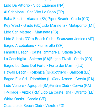
Lido Da Vittorio - Vico Equense (NA)
Al Sabbione - San Vito Lo Capo (TP)
Baba Beach - Alassio (SV)
Piper Beach - Grado (GO)
Key West - Grado (GO)
Lido Marinella - Metaponto (MT)
Lido San Matteo - Mattinata (FG)
Lido Sabbia D'Oro Beach Club - Scanzano Jonico (MT)
Bagno Arcobaleno - Fiumaretta (SP)
Famous Beach - Castellammare Di Stabia (NA)
La Conchiglia - Salerno (SA)
Bagno Tivoli - Grado (GO)
Bagno Le Dune Del Forte - Forte dei Marmi (LU)
Hawaii Beach - Follonica (GR)
Cotriero - Gallipoli (LE)
Bagno Elia Srl - Piombino (LI)
CerviAmare - Cervia (RA)
Lido Venere - Agropoli (SA)
Fantini Club - Cervia (RA)
T-Village - Anzio (RM)
Lido La Castellana - Otranto (LE)
White Oasis - Caorle (VE)
Quasenada Beach Club - Vieste (FG)