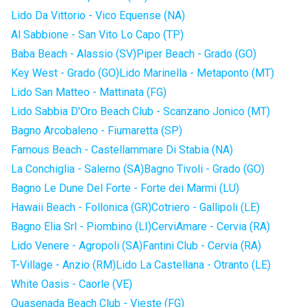
Lido Da Vittorio - Vico Equense (NA)
Al Sabbione - San Vito Lo Capo (TP)
Baba Beach - Alassio (SV)
Piper Beach - Grado (GO)
Key West - Grado (GO)
Lido Marinella - Metaponto (MT)
Lido San Matteo - Mattinata (FG)
Lido Sabbia D'Oro Beach Club - Scanzano Jonico (MT)
Bagno Arcobaleno - Fiumaretta (SP)
Famous Beach - Castellammare Di Stabia (NA)
La Conchiglia - Salerno (SA)
Bagno Tivoli - Grado (GO)
Bagno Le Dune Del Forte - Forte dei Marmi (LU)
Hawaii Beach - Follonica (GR)
Cotriero - Gallipoli (LE)
Bagno Elia Srl - Piombino (LI)
CerviAmare - Cervia (RA)
Lido Venere - Agropoli (SA)
Fantini Club - Cervia (RA)
T-Village - Anzio (RM)
Lido La Castellana - Otranto (LE)
White Oasis - Caorle (VE)
Quasenada Beach Club - Vieste (FG)