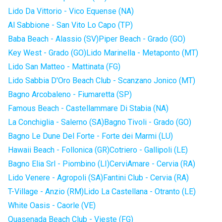
Lido Da Vittorio - Vico Equense (NA)
Al Sabbione - San Vito Lo Capo (TP)
Baba Beach - Alassio (SV)
Piper Beach - Grado (GO)
Key West - Grado (GO)
Lido Marinella - Metaponto (MT)
Lido San Matteo - Mattinata (FG)
Lido Sabbia D'Oro Beach Club - Scanzano Jonico (MT)
Bagno Arcobaleno - Fiumaretta (SP)
Famous Beach - Castellammare Di Stabia (NA)
La Conchiglia - Salerno (SA)
Bagno Tivoli - Grado (GO)
Bagno Le Dune Del Forte - Forte dei Marmi (LU)
Hawaii Beach - Follonica (GR)
Cotriero - Gallipoli (LE)
Bagno Elia Srl - Piombino (LI)
CerviAmare - Cervia (RA)
Lido Venere - Agropoli (SA)
Fantini Club - Cervia (RA)
T-Village - Anzio (RM)
Lido La Castellana - Otranto (LE)
White Oasis - Caorle (VE)
Quasenada Beach Club - Vieste (FG)