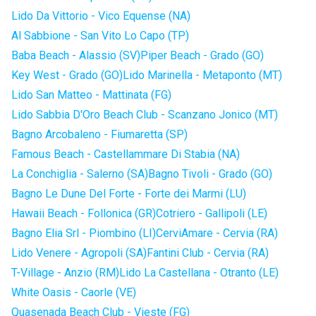
Lido Da Vittorio - Vico Equense (NA)
Al Sabbione - San Vito Lo Capo (TP)
Baba Beach - Alassio (SV)
Piper Beach - Grado (GO)
Key West - Grado (GO)
Lido Marinella - Metaponto (MT)
Lido San Matteo - Mattinata (FG)
Lido Sabbia D'Oro Beach Club - Scanzano Jonico (MT)
Bagno Arcobaleno - Fiumaretta (SP)
Famous Beach - Castellammare Di Stabia (NA)
La Conchiglia - Salerno (SA)
Bagno Tivoli - Grado (GO)
Bagno Le Dune Del Forte - Forte dei Marmi (LU)
Hawaii Beach - Follonica (GR)
Cotriero - Gallipoli (LE)
Bagno Elia Srl - Piombino (LI)
CerviAmare - Cervia (RA)
Lido Venere - Agropoli (SA)
Fantini Club - Cervia (RA)
T-Village - Anzio (RM)
Lido La Castellana - Otranto (LE)
White Oasis - Caorle (VE)
Quasenada Beach Club - Vieste (FG)