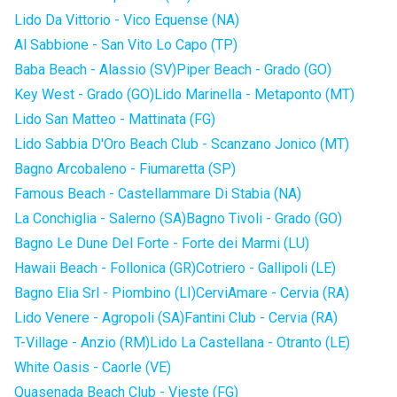
Lido Da Vittorio - Vico Equense (NA)
Al Sabbione - San Vito Lo Capo (TP)
Baba Beach - Alassio (SV)
Piper Beach - Grado (GO)
Key West - Grado (GO)
Lido Marinella - Metaponto (MT)
Lido San Matteo - Mattinata (FG)
Lido Sabbia D'Oro Beach Club - Scanzano Jonico (MT)
Bagno Arcobaleno - Fiumaretta (SP)
Famous Beach - Castellammare Di Stabia (NA)
La Conchiglia - Salerno (SA)
Bagno Tivoli - Grado (GO)
Bagno Le Dune Del Forte - Forte dei Marmi (LU)
Hawaii Beach - Follonica (GR)
Cotriero - Gallipoli (LE)
Bagno Elia Srl - Piombino (LI)
CerviAmare - Cervia (RA)
Lido Venere - Agropoli (SA)
Fantini Club - Cervia (RA)
T-Village - Anzio (RM)
Lido La Castellana - Otranto (LE)
White Oasis - Caorle (VE)
Quasenada Beach Club - Vieste (FG)