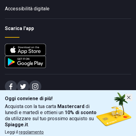
Accessibilità digitale
Scarica l'app
Oggi conviene di più!
Spiagge Srl - Sede legale: Via Marecchiese 48, 47923 Rimini (RN), IT -
Acquista con la tua carta
Mastercard
di
capitale sociale Euro 31245,57 - Iscritta al registro delle imprese di Rimini
lunedì e martedì e ottieni un
10% di sconto
Sede operativa: Via Flaminia 180, 47924 Rimini (RN), IT
-
+39 0541 772375
-
info@spiagge.it
- p.i./c.f. 04536640404
da utilizzare sul tuo prossimo acquisto su
Spiagge.it
.
Mappa
Filtra
©
2026
Spiagge Srl. Tutti i diritti riservati.
Leggi il
regolamento