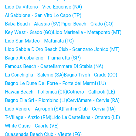
Lido Da Vittorio - Vico Equense (NA)
Al Sabbione - San Vito Lo Capo (TP)
Baba Beach - Alassio (SV)
Piper Beach - Grado (GO)
Key West - Grado (GO)
Lido Marinella - Metaponto (MT)
Lido San Matteo - Mattinata (FG)
Lido Sabbia D'Oro Beach Club - Scanzano Jonico (MT)
Bagno Arcobaleno - Fiumaretta (SP)
Famous Beach - Castellammare Di Stabia (NA)
La Conchiglia - Salerno (SA)
Bagno Tivoli - Grado (GO)
Bagno Le Dune Del Forte - Forte dei Marmi (LU)
Hawaii Beach - Follonica (GR)
Cotriero - Gallipoli (LE)
Bagno Elia Srl - Piombino (LI)
CerviAmare - Cervia (RA)
Lido Venere - Agropoli (SA)
Fantini Club - Cervia (RA)
T-Village - Anzio (RM)
Lido La Castellana - Otranto (LE)
White Oasis - Caorle (VE)
Quasenada Beach Club - Vieste (FG)