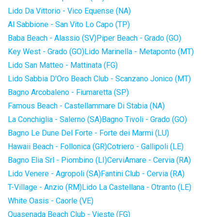
Lido Da Vittorio - Vico Equense (NA)
Al Sabbione - San Vito Lo Capo (TP)
Baba Beach - Alassio (SV)
Piper Beach - Grado (GO)
Key West - Grado (GO)
Lido Marinella - Metaponto (MT)
Lido San Matteo - Mattinata (FG)
Lido Sabbia D'Oro Beach Club - Scanzano Jonico (MT)
Bagno Arcobaleno - Fiumaretta (SP)
Famous Beach - Castellammare Di Stabia (NA)
La Conchiglia - Salerno (SA)
Bagno Tivoli - Grado (GO)
Bagno Le Dune Del Forte - Forte dei Marmi (LU)
Hawaii Beach - Follonica (GR)
Cotriero - Gallipoli (LE)
Bagno Elia Srl - Piombino (LI)
CerviAmare - Cervia (RA)
Lido Venere - Agropoli (SA)
Fantini Club - Cervia (RA)
T-Village - Anzio (RM)
Lido La Castellana - Otranto (LE)
White Oasis - Caorle (VE)
Quasenada Beach Club - Vieste (FG)