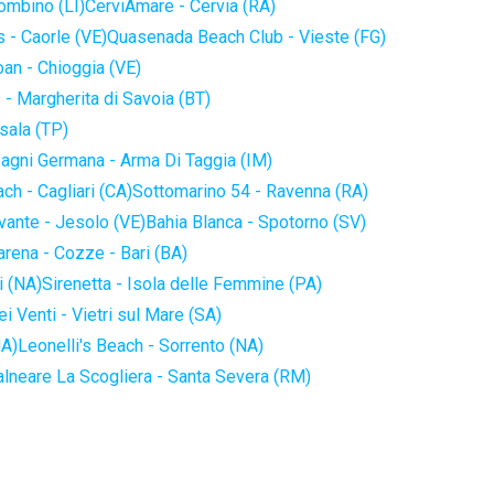
iombino (LI)
CerviAmare - Cervia (RA)
 - Caorle (VE)
Quasenada Beach Club - Vieste (FG)
an - Chioggia (VE)
 - Margherita di Savoia (BT)
sala (TP)
agni Germana - Arma Di Taggia (IM)
ch - Cagliari (CA)
Sottomarino 54 - Ravenna (RA)
vante - Jesolo (VE)
Bahia Blanca - Spotorno (SV)
arena - Cozze - Bari (BA)
i (NA)
Sirenetta - Isola delle Femmine (PA)
i Venti - Vietri sul Mare (SA)
NA)
Leonelli's Beach - Sorrento (NA)
alneare La Scogliera - Santa Severa (RM)