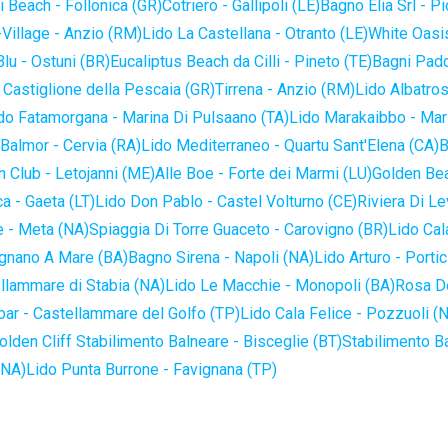
 Beach - Follonica (GR)
Cotriero - Gallipoli (LE)
Bagno Elia Srl - P
-Village - Anzio (RM)
Lido La Castellana - Otranto (LE)
White Oasis
lu - Ostuni (BR)
Eucaliptus Beach da Cilli - Pineto (TE)
Bagni Pado
 Castiglione della Pescaia (GR)
Tirrena - Anzio (RM)
Lido Albatros
do Fatamorgana - Marina Di Pulsaano (TA)
Lido Marakaibbo - Mar
Balmor - Cervia (RA)
Lido Mediterraneo - Quartu Sant'Elena (CA)
B
 Club - Letojanni (ME)
Alle Boe - Forte dei Marmi (LU)
Golden Bea
a - Gaeta (LT)
Lido Don Pablo - Castel Volturno (CE)
Riviera Di Le
 - Meta (NA)
Spiaggia Di Torre Guaceto - Carovigno (BR)
Lido Cal
ignano A Mare (BA)
Bagno Sirena - Napoli (NA)
Lido Arturo - Portic
llammare di Stabia (NA)
Lido Le Macchie - Monopoli (BA)
Rosa De
bar - Castellammare del Golfo (TP)
Lido Cala Felice - Pozzuoli (
olden Cliff Stabilimento Balneare - Bisceglie (BT)
Stabilimento B
(NA)
Lido Punta Burrone - Favignana (TP)