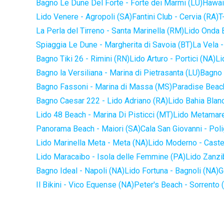
Bagno Le Dune Del Forte - Forte dei Marmi (LU)
Hawaii
Lido Venere - Agropoli (SA)
Fantini Club - Cervia (RA)
T
La Perla del Tirreno - Santa Marinella (RM)
Lido Onda B
Spiaggia Le Dune - Margherita di Savoia (BT)
La Vela -
Bagno Tiki 26 - Rimini (RN)
Lido Arturo - Portici (NA)
Li
Bagno la Versiliana - Marina di Pietrasanta (LU)
Bagno 
Bagno Fassoni - Marina di Massa (MS)
Paradise Beach
Bagno Caesar 222 - Lido Adriano (RA)
Lido Bahia Blanc
Lido 48 Beach - Marina Di Pisticci (MT)
Lido Metamare
Panorama Beach - Maiori (SA)
Cala San Giovanni - Pol
Lido Marinella Meta - Meta (NA)
Lido Moderno - Caste
Lido Maracaibo - Isola delle Femmine (PA)
Lido Zanzi
Bagno Ideal - Napoli (NA)
Lido Fortuna - Bagnoli (NA)
G
Il Bikini - Vico Equense (NA)
Peter's Beach - Sorrento 