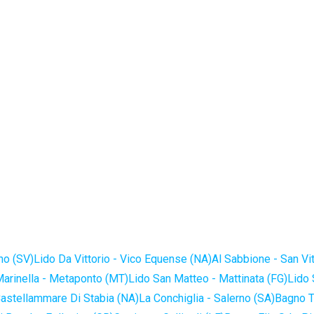
no (SV)
Lido Da Vittorio - Vico Equense (NA)
Al Sabbione - San Vi
Marinella - Metaponto (MT)
Lido San Matteo - Mattinata (FG)
Lido 
astellammare Di Stabia (NA)
La Conchiglia - Salerno (SA)
Bagno T