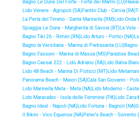
Bagno Le Dune Del Forte - Forte dei Marmi (LU)
Hawaii
Lido Venere - Agropoli (SA)
Fantini Club - Cervia (RA)
T
La Perla del Tirreno - Santa Marinella (RM)
Lido Onda B
Spiaggia Le Dune - Margherita di Savoia (BT)
La Vela -
Bagno Tiki 26 - Rimini (RN)
Lido Arturo - Portici (NA)
Li
Bagno la Versiliana - Marina di Pietrasanta (LU)
Bagno 
Bagno Fassoni - Marina di Massa (MS)
Paradise Beach
Bagno Caesar 222 - Lido Adriano (RA)
Lido Bahia Blanc
Lido 48 Beach - Marina Di Pisticci (MT)
Lido Metamare
Panorama Beach - Maiori (SA)
Cala San Giovanni - Pol
Lido Marinella Meta - Meta (NA)
Lido Moderno - Caste
Lido Maracaibo - Isola delle Femmine (PA)
Lido Zanzi
Bagno Ideal - Napoli (NA)
Lido Fortuna - Bagnoli (NA)
G
Il Bikini - Vico Equense (NA)
Peter's Beach - Sorrento 