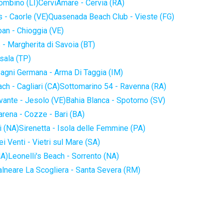
iombino (LI)
CerviAmare - Cervia (RA)
 - Caorle (VE)
Quasenada Beach Club - Vieste (FG)
an - Chioggia (VE)
 - Margherita di Savoia (BT)
sala (TP)
agni Germana - Arma Di Taggia (IM)
ch - Cagliari (CA)
Sottomarino 54 - Ravenna (RA)
vante - Jesolo (VE)
Bahia Blanca - Spotorno (SV)
arena - Cozze - Bari (BA)
i (NA)
Sirenetta - Isola delle Femmine (PA)
i Venti - Vietri sul Mare (SA)
NA)
Leonelli's Beach - Sorrento (NA)
alneare La Scogliera - Santa Severa (RM)