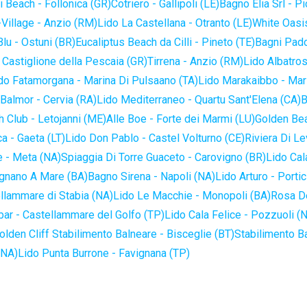
 Beach - Follonica (GR)
Cotriero - Gallipoli (LE)
Bagno Elia Srl - P
-Village - Anzio (RM)
Lido La Castellana - Otranto (LE)
White Oasis
lu - Ostuni (BR)
Eucaliptus Beach da Cilli - Pineto (TE)
Bagni Pado
 Castiglione della Pescaia (GR)
Tirrena - Anzio (RM)
Lido Albatros
do Fatamorgana - Marina Di Pulsaano (TA)
Lido Marakaibbo - Mar
Balmor - Cervia (RA)
Lido Mediterraneo - Quartu Sant'Elena (CA)
B
 Club - Letojanni (ME)
Alle Boe - Forte dei Marmi (LU)
Golden Bea
a - Gaeta (LT)
Lido Don Pablo - Castel Volturno (CE)
Riviera Di Le
 - Meta (NA)
Spiaggia Di Torre Guaceto - Carovigno (BR)
Lido Cal
ignano A Mare (BA)
Bagno Sirena - Napoli (NA)
Lido Arturo - Portic
llammare di Stabia (NA)
Lido Le Macchie - Monopoli (BA)
Rosa De
bar - Castellammare del Golfo (TP)
Lido Cala Felice - Pozzuoli (
olden Cliff Stabilimento Balneare - Bisceglie (BT)
Stabilimento B
(NA)
Lido Punta Burrone - Favignana (TP)