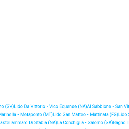
no (SV)
Lido Da Vittorio - Vico Equense (NA)
Al Sabbione - San Vi
Marinella - Metaponto (MT)
Lido San Matteo - Mattinata (FG)
Lido 
astellammare Di Stabia (NA)
La Conchiglia - Salerno (SA)
Bagno T