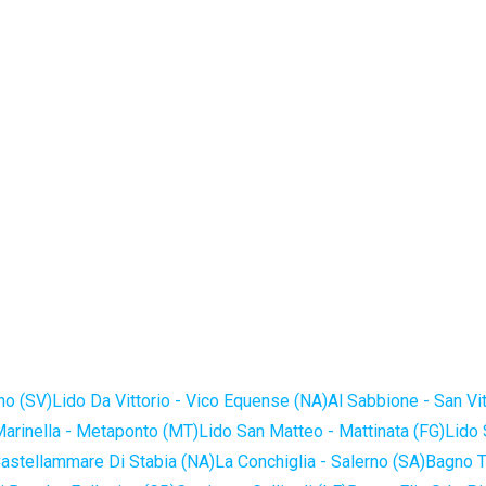
no (SV)
Lido Da Vittorio - Vico Equense (NA)
Al Sabbione - San Vi
Marinella - Metaponto (MT)
Lido San Matteo - Mattinata (FG)
Lido 
astellammare Di Stabia (NA)
La Conchiglia - Salerno (SA)
Bagno T