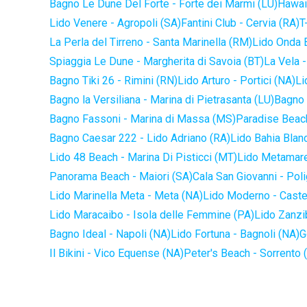
Bagno Le Dune Del Forte - Forte dei Marmi (LU)
Hawaii
Lido Venere - Agropoli (SA)
Fantini Club - Cervia (RA)
T
La Perla del Tirreno - Santa Marinella (RM)
Lido Onda B
Spiaggia Le Dune - Margherita di Savoia (BT)
La Vela -
Bagno Tiki 26 - Rimini (RN)
Lido Arturo - Portici (NA)
Li
Bagno la Versiliana - Marina di Pietrasanta (LU)
Bagno 
Bagno Fassoni - Marina di Massa (MS)
Paradise Beach
Bagno Caesar 222 - Lido Adriano (RA)
Lido Bahia Blanc
Lido 48 Beach - Marina Di Pisticci (MT)
Lido Metamare
Panorama Beach - Maiori (SA)
Cala San Giovanni - Pol
Lido Marinella Meta - Meta (NA)
Lido Moderno - Caste
Lido Maracaibo - Isola delle Femmine (PA)
Lido Zanzi
Bagno Ideal - Napoli (NA)
Lido Fortuna - Bagnoli (NA)
G
Il Bikini - Vico Equense (NA)
Peter's Beach - Sorrento 