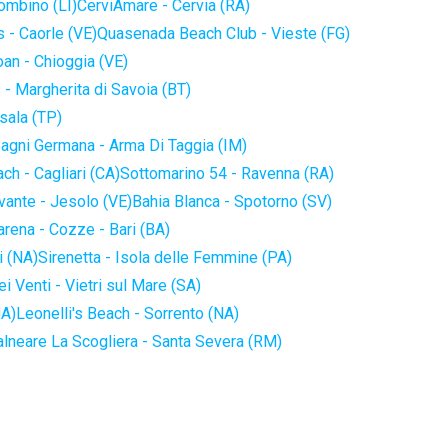
iombino (LI)
CerviAmare - Cervia (RA)
 - Caorle (VE)
Quasenada Beach Club - Vieste (FG)
an - Chioggia (VE)
 - Margherita di Savoia (BT)
sala (TP)
agni Germana - Arma Di Taggia (IM)
ch - Cagliari (CA)
Sottomarino 54 - Ravenna (RA)
vante - Jesolo (VE)
Bahia Blanca - Spotorno (SV)
arena - Cozze - Bari (BA)
i (NA)
Sirenetta - Isola delle Femmine (PA)
i Venti - Vietri sul Mare (SA)
NA)
Leonelli's Beach - Sorrento (NA)
alneare La Scogliera - Santa Severa (RM)