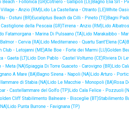
 Beach - Follonica (GR)
Cotriero - Gallipoli (LE)
Bagno Elia Srl - P
-Village - Anzio (RM)
Lido La Castellana - Otranto (LE)
White Oasis
lu - Ostuni (BR)
Eucaliptus Beach da Cilli - Pineto (TE)
Bagni Pado
 Castiglione della Pescaia (GR)
Tirrena - Anzio (RM)
Lido Albatros
do Fatamorgana - Marina Di Pulsaano (TA)
Lido Marakaibbo - Mar
Balmor - Cervia (RA)
Lido Mediterraneo - Quartu Sant'Elena (CA)
B
 Club - Letojanni (ME)
Alle Boe - Forte dei Marmi (LU)
Golden Bea
a - Gaeta (LT)
Lido Don Pablo - Castel Volturno (CE)
Riviera Di Le
 - Meta (NA)
Spiaggia Di Torre Guaceto - Carovigno (BR)
Lido Cal
ignano A Mare (BA)
Bagno Sirena - Napoli (NA)
Lido Arturo - Portic
llammare di Stabia (NA)
Lido Le Macchie - Monopoli (BA)
Rosa De
bar - Castellammare del Golfo (TP)
Lido Cala Felice - Pozzuoli (
olden Cliff Stabilimento Balneare - Bisceglie (BT)
Stabilimento B
(NA)
Lido Punta Burrone - Favignana (TP)