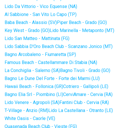
Lido Da Vittorio - Vico Equense (NA)
Al Sabbione - San Vito Lo Capo (TP)
Baba Beach - Alassio (SV)
Piper Beach - Grado (GO)
Key West - Grado (GO)
Lido Marinella - Metaponto (MT)
Lido San Matteo - Mattinata (FG)
Lido Sabbia D'Oro Beach Club - Scanzano Jonico (MT)
Bagno Arcobaleno - Fiumaretta (SP)
Famous Beach - Castellammare Di Stabia (NA)
La Conchiglia - Salerno (SA)
Bagno Tivoli - Grado (GO)
Bagno Le Dune Del Forte - Forte dei Marmi (LU)
Hawaii Beach - Follonica (GR)
Cotriero - Gallipoli (LE)
Bagno Elia Srl - Piombino (LI)
CerviAmare - Cervia (RA)
Lido Venere - Agropoli (SA)
Fantini Club - Cervia (RA)
T-Village - Anzio (RM)
Lido La Castellana - Otranto (LE)
White Oasis - Caorle (VE)
Quasenada Beach Club - Vieste (FG)