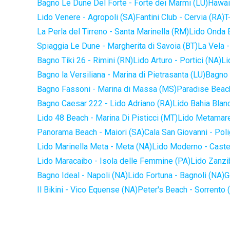
Bagno Le Dune Del Forte - Forte dei Marmi (LU)
Hawaii
Lido Venere - Agropoli (SA)
Fantini Club - Cervia (RA)
T
La Perla del Tirreno - Santa Marinella (RM)
Lido Onda B
Spiaggia Le Dune - Margherita di Savoia (BT)
La Vela -
Bagno Tiki 26 - Rimini (RN)
Lido Arturo - Portici (NA)
Li
Bagno la Versiliana - Marina di Pietrasanta (LU)
Bagno 
Bagno Fassoni - Marina di Massa (MS)
Paradise Beach
Bagno Caesar 222 - Lido Adriano (RA)
Lido Bahia Blanc
Lido 48 Beach - Marina Di Pisticci (MT)
Lido Metamare
Panorama Beach - Maiori (SA)
Cala San Giovanni - Pol
Lido Marinella Meta - Meta (NA)
Lido Moderno - Caste
Lido Maracaibo - Isola delle Femmine (PA)
Lido Zanzi
Bagno Ideal - Napoli (NA)
Lido Fortuna - Bagnoli (NA)
G
Il Bikini - Vico Equense (NA)
Peter's Beach - Sorrento 