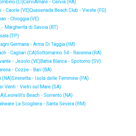
iombino (LI)
CerviAmare - Cervia (RA)
 - Caorle (VE)
Quasenada Beach Club - Vieste (FG)
an - Chioggia (VE)
 - Margherita di Savoia (BT)
sala (TP)
agni Germana - Arma Di Taggia (IM)
ch - Cagliari (CA)
Sottomarino 54 - Ravenna (RA)
vante - Jesolo (VE)
Bahia Blanca - Spotorno (SV)
arena - Cozze - Bari (BA)
i (NA)
Sirenetta - Isola delle Femmine (PA)
i Venti - Vietri sul Mare (SA)
NA)
Leonelli's Beach - Sorrento (NA)
alneare La Scogliera - Santa Severa (RM)