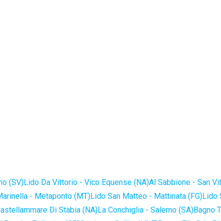
no (SV)
Lido Da Vittorio - Vico Equense (NA)
Al Sabbione - San Vi
Marinella - Metaponto (MT)
Lido San Matteo - Mattinata (FG)
Lido 
astellammare Di Stabia (NA)
La Conchiglia - Salerno (SA)
Bagno T