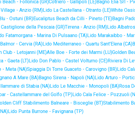
 Beach - Follonica (GR)
Cotriero - Gallipoli (LE)
Bagno Elia Srl - P
-Village - Anzio (RM)
Lido La Castellana - Otranto (LE)
White Oasis
lu - Ostuni (BR)
Eucaliptus Beach da Cilli - Pineto (TE)
Bagni Pado
 Castiglione della Pescaia (GR)
Tirrena - Anzio (RM)
Lido Albatros
do Fatamorgana - Marina Di Pulsaano (TA)
Lido Marakaibbo - Mar
Balmor - Cervia (RA)
Lido Mediterraneo - Quartu Sant'Elena (CA)
B
 Club - Letojanni (ME)
Alle Boe - Forte dei Marmi (LU)
Golden Bea
a - Gaeta (LT)
Lido Don Pablo - Castel Volturno (CE)
Riviera Di Le
 - Meta (NA)
Spiaggia Di Torre Guaceto - Carovigno (BR)
Lido Cal
ignano A Mare (BA)
Bagno Sirena - Napoli (NA)
Lido Arturo - Portic
llammare di Stabia (NA)
Lido Le Macchie - Monopoli (BA)
Rosa De
bar - Castellammare del Golfo (TP)
Lido Cala Felice - Pozzuoli (
olden Cliff Stabilimento Balneare - Bisceglie (BT)
Stabilimento B
(NA)
Lido Punta Burrone - Favignana (TP)