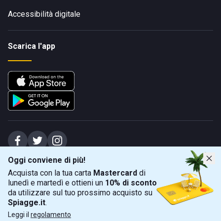
Accessibilità digitale
Scarica l'app
Oggi conviene di più!
Spiagge Srl - Sede legale: Via Marecchiese 48, 47923 Rimini (RN), IT -
Acquista con la tua carta
Mastercard
di
capitale sociale Euro 31245,57 - Iscritta al registro delle imprese di Rimini
lunedì e martedì e ottieni un
10% di sconto
Sede operativa: Via Flaminia 180, 47924 Rimini (RN), IT
-
+39 0541 772375
-
info@spiagge.it
- p.i./c.f. 04536640404
da utilizzare sul tuo prossimo acquisto su
Spiagge.it
.
Mappa
Filtra
©
2026
Spiagge Srl. Tutti i diritti riservati.
Leggi il
regolamento