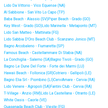
Lido Da Vittorio - Vico Equense (NA)
Al Sabbione - San Vito Lo Capo (TP)
Baba Beach - Alassio (SV)
Piper Beach - Grado (GO)
Key West - Grado (GO)
Lido Marinella - Metaponto (MT)
Lido San Matteo - Mattinata (FG)
Lido Sabbia D'Oro Beach Club - Scanzano Jonico (MT)
Bagno Arcobaleno - Fiumaretta (SP)
Famous Beach - Castellammare Di Stabia (NA)
La Conchiglia - Salerno (SA)
Bagno Tivoli - Grado (GO)
Bagno Le Dune Del Forte - Forte dei Marmi (LU)
Hawaii Beach - Follonica (GR)
Cotriero - Gallipoli (LE)
Bagno Elia Srl - Piombino (LI)
CerviAmare - Cervia (RA)
Lido Venere - Agropoli (SA)
Fantini Club - Cervia (RA)
T-Village - Anzio (RM)
Lido La Castellana - Otranto (LE)
White Oasis - Caorle (VE)
Quasenada Beach Club - Vieste (FG)