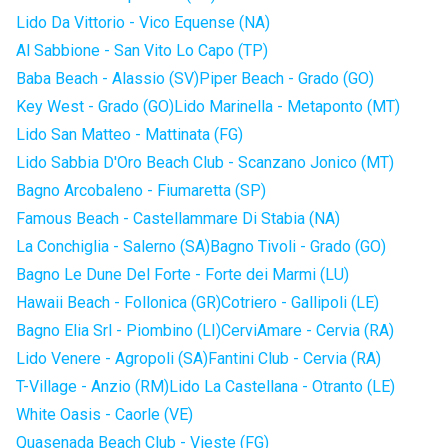
Lido Da Vittorio - Vico Equense (NA)
Al Sabbione - San Vito Lo Capo (TP)
Baba Beach - Alassio (SV)
Piper Beach - Grado (GO)
Key West - Grado (GO)
Lido Marinella - Metaponto (MT)
Lido San Matteo - Mattinata (FG)
Lido Sabbia D'Oro Beach Club - Scanzano Jonico (MT)
Bagno Arcobaleno - Fiumaretta (SP)
Famous Beach - Castellammare Di Stabia (NA)
La Conchiglia - Salerno (SA)
Bagno Tivoli - Grado (GO)
Bagno Le Dune Del Forte - Forte dei Marmi (LU)
Hawaii Beach - Follonica (GR)
Cotriero - Gallipoli (LE)
Bagno Elia Srl - Piombino (LI)
CerviAmare - Cervia (RA)
Lido Venere - Agropoli (SA)
Fantini Club - Cervia (RA)
T-Village - Anzio (RM)
Lido La Castellana - Otranto (LE)
White Oasis - Caorle (VE)
Quasenada Beach Club - Vieste (FG)