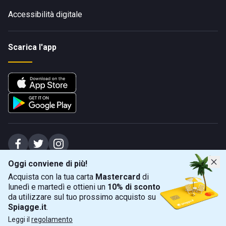
Accessibilità digitale
Scarica l'app
Oggi conviene di più!
Spiagge Srl - Sede legale: Via Marecchiese 48, 47923 Rimini (RN), IT -
Acquista con la tua carta
Mastercard
di
capitale sociale Euro 31245,57 - Iscritta al registro delle imprese di Rimini
lunedì e martedì e ottieni un
10% di sconto
Sede operativa: Via Flaminia 180, 47924 Rimini (RN), IT
-
+39 0541 772375
-
info@spiagge.it
- p.i./c.f. 04536640404
da utilizzare sul tuo prossimo acquisto su
Spiagge.it
.
Mappa
Filtra
©
2026
Spiagge Srl. Tutti i diritti riservati.
Leggi il
regolamento