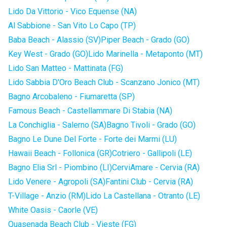
Lido Da Vittorio - Vico Equense (NA)
Al Sabbione - San Vito Lo Capo (TP)
Baba Beach - Alassio (SV)
Piper Beach - Grado (GO)
Key West - Grado (GO)
Lido Marinella - Metaponto (MT)
Lido San Matteo - Mattinata (FG)
Lido Sabbia D'Oro Beach Club - Scanzano Jonico (MT)
Bagno Arcobaleno - Fiumaretta (SP)
Famous Beach - Castellammare Di Stabia (NA)
La Conchiglia - Salerno (SA)
Bagno Tivoli - Grado (GO)
Bagno Le Dune Del Forte - Forte dei Marmi (LU)
Hawaii Beach - Follonica (GR)
Cotriero - Gallipoli (LE)
Bagno Elia Srl - Piombino (LI)
CerviAmare - Cervia (RA)
Lido Venere - Agropoli (SA)
Fantini Club - Cervia (RA)
T-Village - Anzio (RM)
Lido La Castellana - Otranto (LE)
White Oasis - Caorle (VE)
Quasenada Beach Club - Vieste (FG)