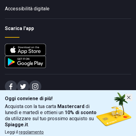
Accessibilità digitale
Scarica l'app
Oggi conviene di più!
Spiagge Srl - Sede legale: Via Marecchiese 48, 47923 Rimini (RN), IT -
Acquista con la tua carta
Mastercard
di
capitale sociale Euro 31245,57 - Iscritta al registro delle imprese di Rimini
lunedì e martedì e ottieni un
10% di sconto
Sede operativa: Via Flaminia 180, 47924 Rimini (RN), IT
-
+39 0541 772375
-
info@spiagge.it
- p.i./c.f. 04536640404
da utilizzare sul tuo prossimo acquisto su
Spiagge.it
.
Mappa
Filtra
©
2026
Spiagge Srl. Tutti i diritti riservati.
Leggi il
regolamento