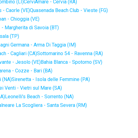
iombino (LI)
CerviAmare - Cervia (RA)
 - Caorle (VE)
Quasenada Beach Club - Vieste (FG)
an - Chioggia (VE)
 - Margherita di Savoia (BT)
sala (TP)
agni Germana - Arma Di Taggia (IM)
ch - Cagliari (CA)
Sottomarino 54 - Ravenna (RA)
vante - Jesolo (VE)
Bahia Blanca - Spotorno (SV)
arena - Cozze - Bari (BA)
i (NA)
Sirenetta - Isola delle Femmine (PA)
i Venti - Vietri sul Mare (SA)
NA)
Leonelli's Beach - Sorrento (NA)
alneare La Scogliera - Santa Severa (RM)