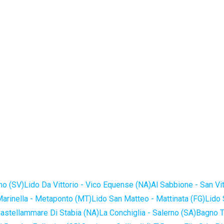
no (SV)
Lido Da Vittorio - Vico Equense (NA)
Al Sabbione - San Vi
Marinella - Metaponto (MT)
Lido San Matteo - Mattinata (FG)
Lido 
astellammare Di Stabia (NA)
La Conchiglia - Salerno (SA)
Bagno T