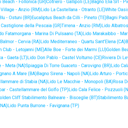
 Beach - Follonica (GR)
Cotriero - Gallipoli (LE)
Bagno Elia Srl - P
-Village - Anzio (RM)
Lido La Castellana - Otranto (LE)
White Oasis
lu - Ostuni (BR)
Eucaliptus Beach da Cilli - Pineto (TE)
Bagni Pado
 Castiglione della Pescaia (GR)
Tirrena - Anzio (RM)
Lido Albatros
do Fatamorgana - Marina Di Pulsaano (TA)
Lido Marakaibbo - Mar
Balmor - Cervia (RA)
Lido Mediterraneo - Quartu Sant'Elena (CA)
B
 Club - Letojanni (ME)
Alle Boe - Forte dei Marmi (LU)
Golden Bea
a - Gaeta (LT)
Lido Don Pablo - Castel Volturno (CE)
Riviera Di Le
 - Meta (NA)
Spiaggia Di Torre Guaceto - Carovigno (BR)
Lido Cal
ignano A Mare (BA)
Bagno Sirena - Napoli (NA)
Lido Arturo - Portic
llammare di Stabia (NA)
Lido Le Macchie - Monopoli (BA)
Rosa De
bar - Castellammare del Golfo (TP)
Lido Cala Felice - Pozzuoli (
olden Cliff Stabilimento Balneare - Bisceglie (BT)
Stabilimento B
(NA)
Lido Punta Burrone - Favignana (TP)