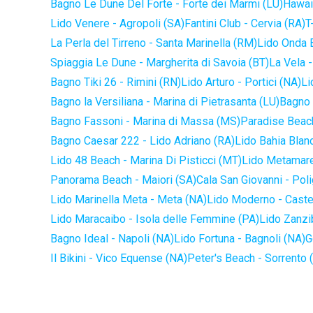
Bagno Le Dune Del Forte - Forte dei Marmi (LU)
Hawaii
Lido Venere - Agropoli (SA)
Fantini Club - Cervia (RA)
T
La Perla del Tirreno - Santa Marinella (RM)
Lido Onda B
Spiaggia Le Dune - Margherita di Savoia (BT)
La Vela -
Bagno Tiki 26 - Rimini (RN)
Lido Arturo - Portici (NA)
Li
Bagno la Versiliana - Marina di Pietrasanta (LU)
Bagno 
Bagno Fassoni - Marina di Massa (MS)
Paradise Beach
Bagno Caesar 222 - Lido Adriano (RA)
Lido Bahia Blanc
Lido 48 Beach - Marina Di Pisticci (MT)
Lido Metamare
Panorama Beach - Maiori (SA)
Cala San Giovanni - Pol
Lido Marinella Meta - Meta (NA)
Lido Moderno - Caste
Lido Maracaibo - Isola delle Femmine (PA)
Lido Zanzi
Bagno Ideal - Napoli (NA)
Lido Fortuna - Bagnoli (NA)
G
Il Bikini - Vico Equense (NA)
Peter's Beach - Sorrento 