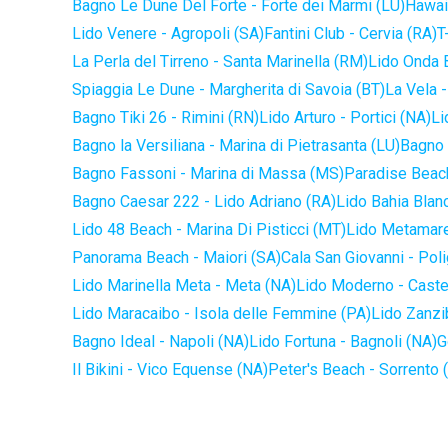
Bagno Le Dune Del Forte - Forte dei Marmi (LU)
Hawaii
Lido Venere - Agropoli (SA)
Fantini Club - Cervia (RA)
T
La Perla del Tirreno - Santa Marinella (RM)
Lido Onda B
Spiaggia Le Dune - Margherita di Savoia (BT)
La Vela -
Bagno Tiki 26 - Rimini (RN)
Lido Arturo - Portici (NA)
Li
Bagno la Versiliana - Marina di Pietrasanta (LU)
Bagno 
Bagno Fassoni - Marina di Massa (MS)
Paradise Beach
Bagno Caesar 222 - Lido Adriano (RA)
Lido Bahia Blanc
Lido 48 Beach - Marina Di Pisticci (MT)
Lido Metamare
Panorama Beach - Maiori (SA)
Cala San Giovanni - Pol
Lido Marinella Meta - Meta (NA)
Lido Moderno - Caste
Lido Maracaibo - Isola delle Femmine (PA)
Lido Zanzi
Bagno Ideal - Napoli (NA)
Lido Fortuna - Bagnoli (NA)
G
Il Bikini - Vico Equense (NA)
Peter's Beach - Sorrento 