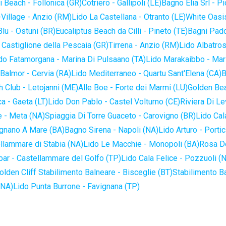
 Beach - Follonica (GR)
Cotriero - Gallipoli (LE)
Bagno Elia Srl - P
-Village - Anzio (RM)
Lido La Castellana - Otranto (LE)
White Oasis
lu - Ostuni (BR)
Eucaliptus Beach da Cilli - Pineto (TE)
Bagni Pado
 Castiglione della Pescaia (GR)
Tirrena - Anzio (RM)
Lido Albatros
do Fatamorgana - Marina Di Pulsaano (TA)
Lido Marakaibbo - Mar
Balmor - Cervia (RA)
Lido Mediterraneo - Quartu Sant'Elena (CA)
B
 Club - Letojanni (ME)
Alle Boe - Forte dei Marmi (LU)
Golden Bea
a - Gaeta (LT)
Lido Don Pablo - Castel Volturno (CE)
Riviera Di Le
 - Meta (NA)
Spiaggia Di Torre Guaceto - Carovigno (BR)
Lido Cal
ignano A Mare (BA)
Bagno Sirena - Napoli (NA)
Lido Arturo - Portic
llammare di Stabia (NA)
Lido Le Macchie - Monopoli (BA)
Rosa De
bar - Castellammare del Golfo (TP)
Lido Cala Felice - Pozzuoli (
olden Cliff Stabilimento Balneare - Bisceglie (BT)
Stabilimento B
(NA)
Lido Punta Burrone - Favignana (TP)