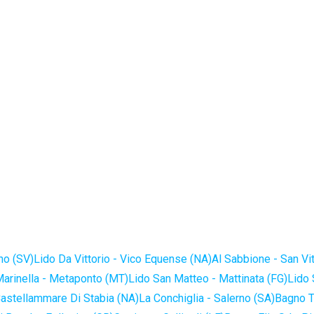
no (SV)
Lido Da Vittorio - Vico Equense (NA)
Al Sabbione - San Vi
Marinella - Metaponto (MT)
Lido San Matteo - Mattinata (FG)
Lido 
astellammare Di Stabia (NA)
La Conchiglia - Salerno (SA)
Bagno T