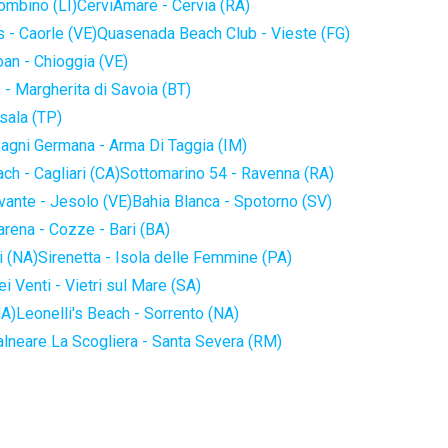
iombino (LI)
CerviAmare - Cervia (RA)
 - Caorle (VE)
Quasenada Beach Club - Vieste (FG)
an - Chioggia (VE)
 - Margherita di Savoia (BT)
sala (TP)
agni Germana - Arma Di Taggia (IM)
ch - Cagliari (CA)
Sottomarino 54 - Ravenna (RA)
vante - Jesolo (VE)
Bahia Blanca - Spotorno (SV)
arena - Cozze - Bari (BA)
i (NA)
Sirenetta - Isola delle Femmine (PA)
i Venti - Vietri sul Mare (SA)
NA)
Leonelli's Beach - Sorrento (NA)
alneare La Scogliera - Santa Severa (RM)