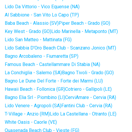
Lido Da Vittorio - Vico Equense (NA)
Al Sabbione - San Vito Lo Capo (TP)
Baba Beach - Alassio (SV)
Piper Beach - Grado (GO)
Key West - Grado (GO)
Lido Marinella - Metaponto (MT)
Lido San Matteo - Mattinata (FG)
Lido Sabbia D'Oro Beach Club - Scanzano Jonico (MT)
Bagno Arcobaleno - Fiumaretta (SP)
Famous Beach - Castellammare Di Stabia (NA)
La Conchiglia - Salerno (SA)
Bagno Tivoli - Grado (GO)
Bagno Le Dune Del Forte - Forte dei Marmi (LU)
Hawaii Beach - Follonica (GR)
Cotriero - Gallipoli (LE)
Bagno Elia Srl - Piombino (LI)
CerviAmare - Cervia (RA)
Lido Venere - Agropoli (SA)
Fantini Club - Cervia (RA)
T-Village - Anzio (RM)
Lido La Castellana - Otranto (LE)
White Oasis - Caorle (VE)
Quasenada Beach Club - Vieste (FG)