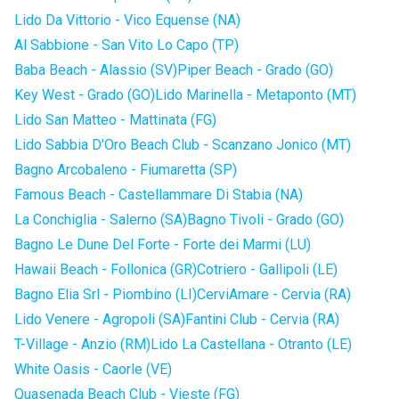
Lido Da Vittorio - Vico Equense (NA)
Al Sabbione - San Vito Lo Capo (TP)
Baba Beach - Alassio (SV)
Piper Beach - Grado (GO)
Key West - Grado (GO)
Lido Marinella - Metaponto (MT)
Lido San Matteo - Mattinata (FG)
Lido Sabbia D'Oro Beach Club - Scanzano Jonico (MT)
Bagno Arcobaleno - Fiumaretta (SP)
Famous Beach - Castellammare Di Stabia (NA)
La Conchiglia - Salerno (SA)
Bagno Tivoli - Grado (GO)
Bagno Le Dune Del Forte - Forte dei Marmi (LU)
Hawaii Beach - Follonica (GR)
Cotriero - Gallipoli (LE)
Bagno Elia Srl - Piombino (LI)
CerviAmare - Cervia (RA)
Lido Venere - Agropoli (SA)
Fantini Club - Cervia (RA)
T-Village - Anzio (RM)
Lido La Castellana - Otranto (LE)
White Oasis - Caorle (VE)
Quasenada Beach Club - Vieste (FG)