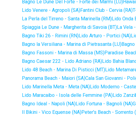
Bagno Le Dune Del Forte - Forte dei Marmi (LU)
Hawaii
Lido Venere - Agropoli (SA)
Fantini Club - Cervia (RA)
T
La Perla del Tirreno - Santa Marinella (RM)
Lido Onda B
Spiaggia Le Dune - Margherita di Savoia (BT)
La Vela -
Bagno Tiki 26 - Rimini (RN)
Lido Arturo - Portici (NA)
Li
Bagno la Versiliana - Marina di Pietrasanta (LU)
Bagno 
Bagno Fassoni - Marina di Massa (MS)
Paradise Beach
Bagno Caesar 222 - Lido Adriano (RA)
Lido Bahia Blanc
Lido 48 Beach - Marina Di Pisticci (MT)
Lido Metamare
Panorama Beach - Maiori (SA)
Cala San Giovanni - Pol
Lido Marinella Meta - Meta (NA)
Lido Moderno - Caste
Lido Maracaibo - Isola delle Femmine (PA)
Lido Zanzi
Bagno Ideal - Napoli (NA)
Lido Fortuna - Bagnoli (NA)
G
Il Bikini - Vico Equense (NA)
Peter's Beach - Sorrento 