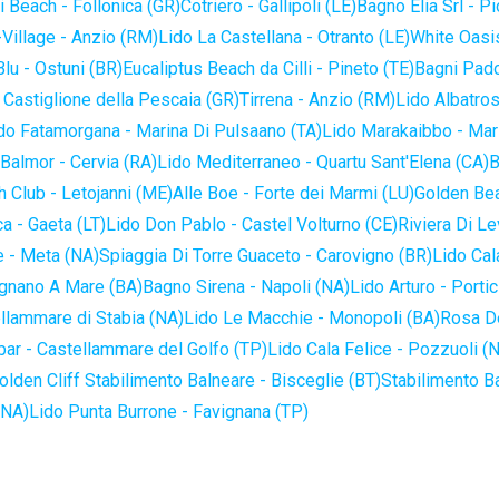
 Beach - Follonica (GR)
Cotriero - Gallipoli (LE)
Bagno Elia Srl - P
-Village - Anzio (RM)
Lido La Castellana - Otranto (LE)
White Oasis
lu - Ostuni (BR)
Eucaliptus Beach da Cilli - Pineto (TE)
Bagni Pado
 Castiglione della Pescaia (GR)
Tirrena - Anzio (RM)
Lido Albatros
do Fatamorgana - Marina Di Pulsaano (TA)
Lido Marakaibbo - Mar
Balmor - Cervia (RA)
Lido Mediterraneo - Quartu Sant'Elena (CA)
B
 Club - Letojanni (ME)
Alle Boe - Forte dei Marmi (LU)
Golden Bea
a - Gaeta (LT)
Lido Don Pablo - Castel Volturno (CE)
Riviera Di Le
 - Meta (NA)
Spiaggia Di Torre Guaceto - Carovigno (BR)
Lido Cal
ignano A Mare (BA)
Bagno Sirena - Napoli (NA)
Lido Arturo - Portic
llammare di Stabia (NA)
Lido Le Macchie - Monopoli (BA)
Rosa De
bar - Castellammare del Golfo (TP)
Lido Cala Felice - Pozzuoli (
olden Cliff Stabilimento Balneare - Bisceglie (BT)
Stabilimento B
(NA)
Lido Punta Burrone - Favignana (TP)