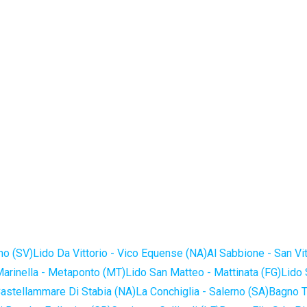
no (SV)
Lido Da Vittorio - Vico Equense (NA)
Al Sabbione - San Vi
Marinella - Metaponto (MT)
Lido San Matteo - Mattinata (FG)
Lido 
astellammare Di Stabia (NA)
La Conchiglia - Salerno (SA)
Bagno T