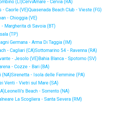
iombino (LI)
CerviAmare - Cervia (RA)
 - Caorle (VE)
Quasenada Beach Club - Vieste (FG)
an - Chioggia (VE)
 - Margherita di Savoia (BT)
sala (TP)
agni Germana - Arma Di Taggia (IM)
ch - Cagliari (CA)
Sottomarino 54 - Ravenna (RA)
vante - Jesolo (VE)
Bahia Blanca - Spotorno (SV)
arena - Cozze - Bari (BA)
i (NA)
Sirenetta - Isola delle Femmine (PA)
i Venti - Vietri sul Mare (SA)
NA)
Leonelli's Beach - Sorrento (NA)
alneare La Scogliera - Santa Severa (RM)