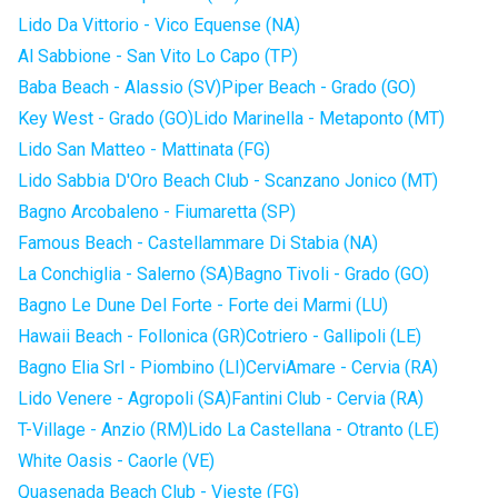
Lido Da Vittorio - Vico Equense (NA)
Al Sabbione - San Vito Lo Capo (TP)
Baba Beach - Alassio (SV)
Piper Beach - Grado (GO)
Key West - Grado (GO)
Lido Marinella - Metaponto (MT)
Lido San Matteo - Mattinata (FG)
Lido Sabbia D'Oro Beach Club - Scanzano Jonico (MT)
Bagno Arcobaleno - Fiumaretta (SP)
Famous Beach - Castellammare Di Stabia (NA)
La Conchiglia - Salerno (SA)
Bagno Tivoli - Grado (GO)
Bagno Le Dune Del Forte - Forte dei Marmi (LU)
Hawaii Beach - Follonica (GR)
Cotriero - Gallipoli (LE)
Bagno Elia Srl - Piombino (LI)
CerviAmare - Cervia (RA)
Lido Venere - Agropoli (SA)
Fantini Club - Cervia (RA)
T-Village - Anzio (RM)
Lido La Castellana - Otranto (LE)
White Oasis - Caorle (VE)
Quasenada Beach Club - Vieste (FG)