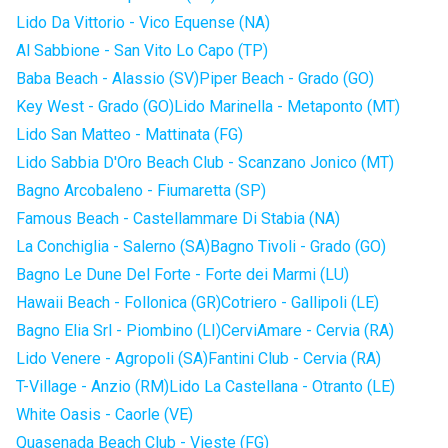
Lido Da Vittorio - Vico Equense (NA)
Al Sabbione - San Vito Lo Capo (TP)
Baba Beach - Alassio (SV)
Piper Beach - Grado (GO)
Key West - Grado (GO)
Lido Marinella - Metaponto (MT)
Lido San Matteo - Mattinata (FG)
Lido Sabbia D'Oro Beach Club - Scanzano Jonico (MT)
Bagno Arcobaleno - Fiumaretta (SP)
Famous Beach - Castellammare Di Stabia (NA)
La Conchiglia - Salerno (SA)
Bagno Tivoli - Grado (GO)
Bagno Le Dune Del Forte - Forte dei Marmi (LU)
Hawaii Beach - Follonica (GR)
Cotriero - Gallipoli (LE)
Bagno Elia Srl - Piombino (LI)
CerviAmare - Cervia (RA)
Lido Venere - Agropoli (SA)
Fantini Club - Cervia (RA)
T-Village - Anzio (RM)
Lido La Castellana - Otranto (LE)
White Oasis - Caorle (VE)
Quasenada Beach Club - Vieste (FG)