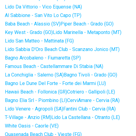
Lido Da Vittorio - Vico Equense (NA)
Al Sabbione - San Vito Lo Capo (TP)
Baba Beach - Alassio (SV)
Piper Beach - Grado (GO)
Key West - Grado (GO)
Lido Marinella - Metaponto (MT)
Lido San Matteo - Mattinata (FG)
Lido Sabbia D'Oro Beach Club - Scanzano Jonico (MT)
Bagno Arcobaleno - Fiumaretta (SP)
Famous Beach - Castellammare Di Stabia (NA)
La Conchiglia - Salerno (SA)
Bagno Tivoli - Grado (GO)
Bagno Le Dune Del Forte - Forte dei Marmi (LU)
Hawaii Beach - Follonica (GR)
Cotriero - Gallipoli (LE)
Bagno Elia Srl - Piombino (LI)
CerviAmare - Cervia (RA)
Lido Venere - Agropoli (SA)
Fantini Club - Cervia (RA)
T-Village - Anzio (RM)
Lido La Castellana - Otranto (LE)
White Oasis - Caorle (VE)
Quasenada Beach Club - Vieste (FG)