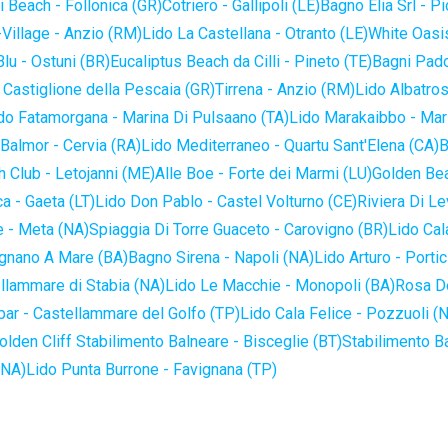
 Beach - Follonica (GR)
Cotriero - Gallipoli (LE)
Bagno Elia Srl - P
-Village - Anzio (RM)
Lido La Castellana - Otranto (LE)
White Oasis
lu - Ostuni (BR)
Eucaliptus Beach da Cilli - Pineto (TE)
Bagni Pado
 Castiglione della Pescaia (GR)
Tirrena - Anzio (RM)
Lido Albatros
do Fatamorgana - Marina Di Pulsaano (TA)
Lido Marakaibbo - Mar
Balmor - Cervia (RA)
Lido Mediterraneo - Quartu Sant'Elena (CA)
B
 Club - Letojanni (ME)
Alle Boe - Forte dei Marmi (LU)
Golden Bea
a - Gaeta (LT)
Lido Don Pablo - Castel Volturno (CE)
Riviera Di Le
 - Meta (NA)
Spiaggia Di Torre Guaceto - Carovigno (BR)
Lido Cal
ignano A Mare (BA)
Bagno Sirena - Napoli (NA)
Lido Arturo - Portic
llammare di Stabia (NA)
Lido Le Macchie - Monopoli (BA)
Rosa De
bar - Castellammare del Golfo (TP)
Lido Cala Felice - Pozzuoli (
olden Cliff Stabilimento Balneare - Bisceglie (BT)
Stabilimento B
(NA)
Lido Punta Burrone - Favignana (TP)