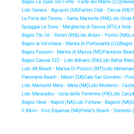
Bagno Le Dune Del Forte - Forte dei Marmi (LU)
Hawaii
Lido Venere - Agropoli (SA)
Fantini Club - Cervia (RA)
T
La Perla del Tirreno - Santa Marinella (RM)
Lido Onda B
Spiaggia Le Dune - Margherita di Savoia (BT)
La Vela -
Bagno Tiki 26 - Rimini (RN)
Lido Arturo - Portici (NA)
Li
Bagno la Versiliana - Marina di Pietrasanta (LU)
Bagno 
Bagno Fassoni - Marina di Massa (MS)
Paradise Beach
Bagno Caesar 222 - Lido Adriano (RA)
Lido Bahia Blanc
Lido 48 Beach - Marina Di Pisticci (MT)
Lido Metamare
Panorama Beach - Maiori (SA)
Cala San Giovanni - Pol
Lido Marinella Meta - Meta (NA)
Lido Moderno - Caste
Lido Maracaibo - Isola delle Femmine (PA)
Lido Zanzi
Bagno Ideal - Napoli (NA)
Lido Fortuna - Bagnoli (NA)
G
Il Bikini - Vico Equense (NA)
Peter's Beach - Sorrento 