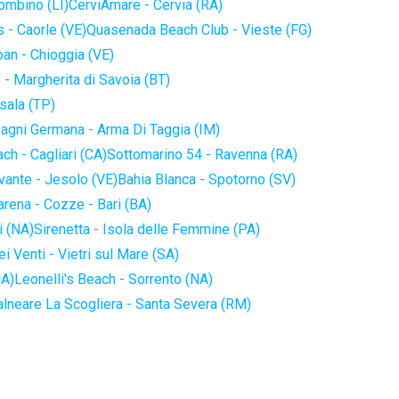
iombino (LI)
CerviAmare - Cervia (RA)
 - Caorle (VE)
Quasenada Beach Club - Vieste (FG)
an - Chioggia (VE)
 - Margherita di Savoia (BT)
sala (TP)
agni Germana - Arma Di Taggia (IM)
ch - Cagliari (CA)
Sottomarino 54 - Ravenna (RA)
vante - Jesolo (VE)
Bahia Blanca - Spotorno (SV)
arena - Cozze - Bari (BA)
i (NA)
Sirenetta - Isola delle Femmine (PA)
i Venti - Vietri sul Mare (SA)
NA)
Leonelli's Beach - Sorrento (NA)
alneare La Scogliera - Santa Severa (RM)