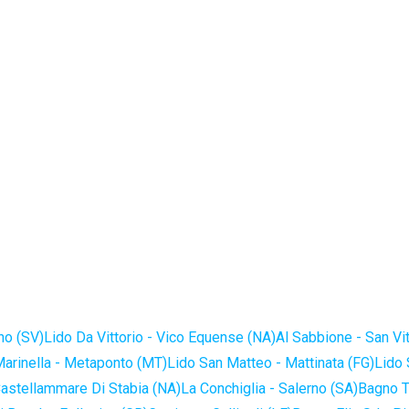
no (SV)
Lido Da Vittorio - Vico Equense (NA)
Al Sabbione - San Vi
Marinella - Metaponto (MT)
Lido San Matteo - Mattinata (FG)
Lido 
astellammare Di Stabia (NA)
La Conchiglia - Salerno (SA)
Bagno T