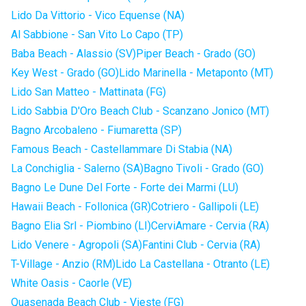
Lido Da Vittorio - Vico Equense (NA)
Al Sabbione - San Vito Lo Capo (TP)
Baba Beach - Alassio (SV)
Piper Beach - Grado (GO)
Key West - Grado (GO)
Lido Marinella - Metaponto (MT)
Lido San Matteo - Mattinata (FG)
Lido Sabbia D'Oro Beach Club - Scanzano Jonico (MT)
Bagno Arcobaleno - Fiumaretta (SP)
Famous Beach - Castellammare Di Stabia (NA)
La Conchiglia - Salerno (SA)
Bagno Tivoli - Grado (GO)
Bagno Le Dune Del Forte - Forte dei Marmi (LU)
Hawaii Beach - Follonica (GR)
Cotriero - Gallipoli (LE)
Bagno Elia Srl - Piombino (LI)
CerviAmare - Cervia (RA)
Lido Venere - Agropoli (SA)
Fantini Club - Cervia (RA)
T-Village - Anzio (RM)
Lido La Castellana - Otranto (LE)
White Oasis - Caorle (VE)
Quasenada Beach Club - Vieste (FG)