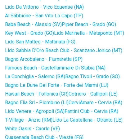
Lido Da Vittorio - Vico Equense (NA)
Al Sabbione - San Vito Lo Capo (TP)
Baba Beach - Alassio (SV)
Piper Beach - Grado (GO)
Key West - Grado (GO)
Lido Marinella - Metaponto (MT)
Lido San Matteo - Mattinata (FG)
Lido Sabbia D'Oro Beach Club - Scanzano Jonico (MT)
Bagno Arcobaleno - Fiumaretta (SP)
Famous Beach - Castellammare Di Stabia (NA)
La Conchiglia - Salerno (SA)
Bagno Tivoli - Grado (GO)
Bagno Le Dune Del Forte - Forte dei Marmi (LU)
Hawaii Beach - Follonica (GR)
Cotriero - Gallipoli (LE)
Bagno Elia Srl - Piombino (LI)
CerviAmare - Cervia (RA)
Lido Venere - Agropoli (SA)
Fantini Club - Cervia (RA)
T-Village - Anzio (RM)
Lido La Castellana - Otranto (LE)
White Oasis - Caorle (VE)
Quasenada Beach Club - Vieste (FG)