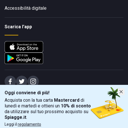
Accessibilità digitale
Scarica l'app
Oggi conviene di più!
Spiagge Srl - Sede legale: Via Marecchiese 48, 47923 Rimini (RN), IT -
Acquista con la tua carta
Mastercard
di
capitale sociale Euro 31245,57 - Iscritta al registro delle imprese di Rimini
lunedì e martedì e ottieni un
10% di sconto
Sede operativa: Via Flaminia 180, 47924 Rimini (RN), IT
-
+39 0541 772375
-
info@spiagge.it
- p.i./c.f. 04536640404
da utilizzare sul tuo prossimo acquisto su
Spiagge.it
.
Mappa
Filtra
©
2026
Spiagge Srl. Tutti i diritti riservati.
Leggi il
regolamento