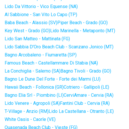
Lido Da Vittorio - Vico Equense (NA)
Al Sabbione - San Vito Lo Capo (TP)
Baba Beach - Alassio (SV)
Piper Beach - Grado (GO)
Key West - Grado (GO)
Lido Marinella - Metaponto (MT)
Lido San Matteo - Mattinata (FG)
Lido Sabbia D'Oro Beach Club - Scanzano Jonico (MT)
Bagno Arcobaleno - Fiumaretta (SP)
Famous Beach - Castellammare Di Stabia (NA)
La Conchiglia - Salerno (SA)
Bagno Tivoli - Grado (GO)
Bagno Le Dune Del Forte - Forte dei Marmi (LU)
Hawaii Beach - Follonica (GR)
Cotriero - Gallipoli (LE)
Bagno Elia Srl - Piombino (LI)
CerviAmare - Cervia (RA)
Lido Venere - Agropoli (SA)
Fantini Club - Cervia (RA)
T-Village - Anzio (RM)
Lido La Castellana - Otranto (LE)
White Oasis - Caorle (VE)
Quasenada Beach Club - Vieste (FG)