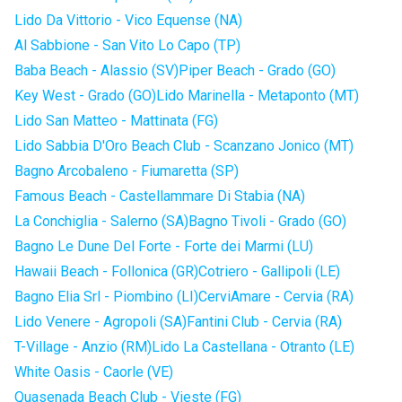
Lido Da Vittorio - Vico Equense (NA)
Al Sabbione - San Vito Lo Capo (TP)
Baba Beach - Alassio (SV)
Piper Beach - Grado (GO)
Key West - Grado (GO)
Lido Marinella - Metaponto (MT)
Lido San Matteo - Mattinata (FG)
Lido Sabbia D'Oro Beach Club - Scanzano Jonico (MT)
Bagno Arcobaleno - Fiumaretta (SP)
Famous Beach - Castellammare Di Stabia (NA)
La Conchiglia - Salerno (SA)
Bagno Tivoli - Grado (GO)
Bagno Le Dune Del Forte - Forte dei Marmi (LU)
Hawaii Beach - Follonica (GR)
Cotriero - Gallipoli (LE)
Bagno Elia Srl - Piombino (LI)
CerviAmare - Cervia (RA)
Lido Venere - Agropoli (SA)
Fantini Club - Cervia (RA)
T-Village - Anzio (RM)
Lido La Castellana - Otranto (LE)
White Oasis - Caorle (VE)
Quasenada Beach Club - Vieste (FG)