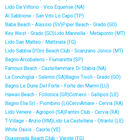
Lido Da Vittorio - Vico Equense (NA)
Al Sabbione - San Vito Lo Capo (TP)
Baba Beach - Alassio (SV)
Piper Beach - Grado (GO)
Key West - Grado (GO)
Lido Marinella - Metaponto (MT)
Lido San Matteo - Mattinata (FG)
Lido Sabbia D'Oro Beach Club - Scanzano Jonico (MT)
Bagno Arcobaleno - Fiumaretta (SP)
Famous Beach - Castellammare Di Stabia (NA)
La Conchiglia - Salerno (SA)
Bagno Tivoli - Grado (GO)
Bagno Le Dune Del Forte - Forte dei Marmi (LU)
Hawaii Beach - Follonica (GR)
Cotriero - Gallipoli (LE)
Bagno Elia Srl - Piombino (LI)
CerviAmare - Cervia (RA)
Lido Venere - Agropoli (SA)
Fantini Club - Cervia (RA)
T-Village - Anzio (RM)
Lido La Castellana - Otranto (LE)
White Oasis - Caorle (VE)
Quasenada Beach Club - Vieste (FG)