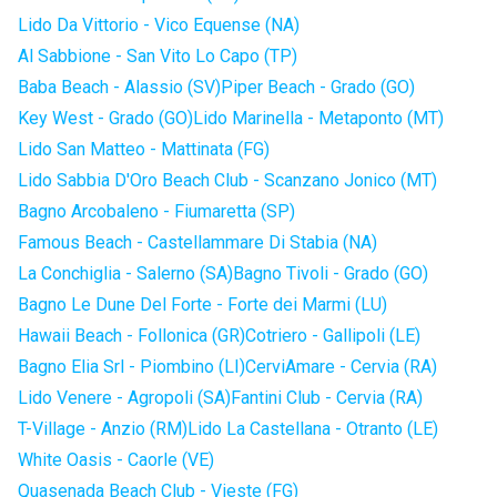
Lido Da Vittorio - Vico Equense (NA)
Al Sabbione - San Vito Lo Capo (TP)
Baba Beach - Alassio (SV)
Piper Beach - Grado (GO)
Key West - Grado (GO)
Lido Marinella - Metaponto (MT)
Lido San Matteo - Mattinata (FG)
Lido Sabbia D'Oro Beach Club - Scanzano Jonico (MT)
Bagno Arcobaleno - Fiumaretta (SP)
Famous Beach - Castellammare Di Stabia (NA)
La Conchiglia - Salerno (SA)
Bagno Tivoli - Grado (GO)
Bagno Le Dune Del Forte - Forte dei Marmi (LU)
Hawaii Beach - Follonica (GR)
Cotriero - Gallipoli (LE)
Bagno Elia Srl - Piombino (LI)
CerviAmare - Cervia (RA)
Lido Venere - Agropoli (SA)
Fantini Club - Cervia (RA)
T-Village - Anzio (RM)
Lido La Castellana - Otranto (LE)
White Oasis - Caorle (VE)
Quasenada Beach Club - Vieste (FG)