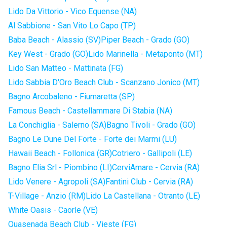
Lido Da Vittorio - Vico Equense (NA)
Al Sabbione - San Vito Lo Capo (TP)
Baba Beach - Alassio (SV)
Piper Beach - Grado (GO)
Key West - Grado (GO)
Lido Marinella - Metaponto (MT)
Lido San Matteo - Mattinata (FG)
Lido Sabbia D'Oro Beach Club - Scanzano Jonico (MT)
Bagno Arcobaleno - Fiumaretta (SP)
Famous Beach - Castellammare Di Stabia (NA)
La Conchiglia - Salerno (SA)
Bagno Tivoli - Grado (GO)
Bagno Le Dune Del Forte - Forte dei Marmi (LU)
Hawaii Beach - Follonica (GR)
Cotriero - Gallipoli (LE)
Bagno Elia Srl - Piombino (LI)
CerviAmare - Cervia (RA)
Lido Venere - Agropoli (SA)
Fantini Club - Cervia (RA)
T-Village - Anzio (RM)
Lido La Castellana - Otranto (LE)
White Oasis - Caorle (VE)
Quasenada Beach Club - Vieste (FG)