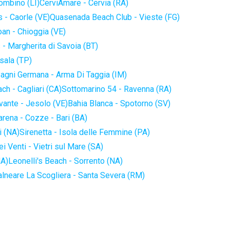
iombino (LI)
CerviAmare - Cervia (RA)
 - Caorle (VE)
Quasenada Beach Club - Vieste (FG)
an - Chioggia (VE)
 - Margherita di Savoia (BT)
sala (TP)
agni Germana - Arma Di Taggia (IM)
ch - Cagliari (CA)
Sottomarino 54 - Ravenna (RA)
vante - Jesolo (VE)
Bahia Blanca - Spotorno (SV)
arena - Cozze - Bari (BA)
i (NA)
Sirenetta - Isola delle Femmine (PA)
i Venti - Vietri sul Mare (SA)
NA)
Leonelli's Beach - Sorrento (NA)
alneare La Scogliera - Santa Severa (RM)