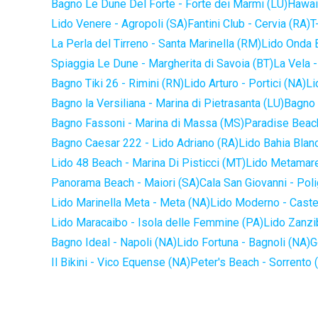
Bagno Le Dune Del Forte - Forte dei Marmi (LU)
Hawaii
Lido Venere - Agropoli (SA)
Fantini Club - Cervia (RA)
T
La Perla del Tirreno - Santa Marinella (RM)
Lido Onda B
Spiaggia Le Dune - Margherita di Savoia (BT)
La Vela -
Bagno Tiki 26 - Rimini (RN)
Lido Arturo - Portici (NA)
Li
Bagno la Versiliana - Marina di Pietrasanta (LU)
Bagno 
Bagno Fassoni - Marina di Massa (MS)
Paradise Beach
Bagno Caesar 222 - Lido Adriano (RA)
Lido Bahia Blanc
Lido 48 Beach - Marina Di Pisticci (MT)
Lido Metamare
Panorama Beach - Maiori (SA)
Cala San Giovanni - Pol
Lido Marinella Meta - Meta (NA)
Lido Moderno - Caste
Lido Maracaibo - Isola delle Femmine (PA)
Lido Zanzi
Bagno Ideal - Napoli (NA)
Lido Fortuna - Bagnoli (NA)
G
Il Bikini - Vico Equense (NA)
Peter's Beach - Sorrento 