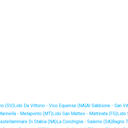
no (SV)
Lido Da Vittorio - Vico Equense (NA)
Al Sabbione - San Vi
Marinella - Metaponto (MT)
Lido San Matteo - Mattinata (FG)
Lido 
astellammare Di Stabia (NA)
La Conchiglia - Salerno (SA)
Bagno T