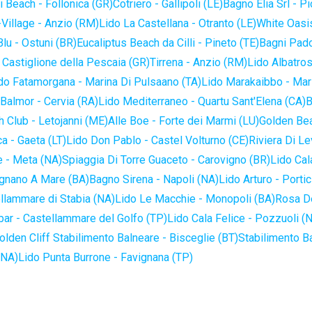
 Beach - Follonica (GR)
Cotriero - Gallipoli (LE)
Bagno Elia Srl - P
-Village - Anzio (RM)
Lido La Castellana - Otranto (LE)
White Oasis
lu - Ostuni (BR)
Eucaliptus Beach da Cilli - Pineto (TE)
Bagni Pado
 Castiglione della Pescaia (GR)
Tirrena - Anzio (RM)
Lido Albatros
do Fatamorgana - Marina Di Pulsaano (TA)
Lido Marakaibbo - Mar
Balmor - Cervia (RA)
Lido Mediterraneo - Quartu Sant'Elena (CA)
B
 Club - Letojanni (ME)
Alle Boe - Forte dei Marmi (LU)
Golden Bea
a - Gaeta (LT)
Lido Don Pablo - Castel Volturno (CE)
Riviera Di Le
 - Meta (NA)
Spiaggia Di Torre Guaceto - Carovigno (BR)
Lido Cal
ignano A Mare (BA)
Bagno Sirena - Napoli (NA)
Lido Arturo - Portic
llammare di Stabia (NA)
Lido Le Macchie - Monopoli (BA)
Rosa De
bar - Castellammare del Golfo (TP)
Lido Cala Felice - Pozzuoli (
olden Cliff Stabilimento Balneare - Bisceglie (BT)
Stabilimento B
(NA)
Lido Punta Burrone - Favignana (TP)