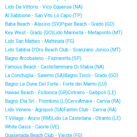
Lido Da Vittorio - Vico Equense (NA)
Al Sabbione - San Vito Lo Capo (TP)
Baba Beach - Alassio (SV)
Piper Beach - Grado (GO)
Key West - Grado (GO)
Lido Marinella - Metaponto (MT)
Lido San Matteo - Mattinata (FG)
Lido Sabbia D'Oro Beach Club - Scanzano Jonico (MT)
Bagno Arcobaleno - Fiumaretta (SP)
Famous Beach - Castellammare Di Stabia (NA)
La Conchiglia - Salerno (SA)
Bagno Tivoli - Grado (GO)
Bagno Le Dune Del Forte - Forte dei Marmi (LU)
Hawaii Beach - Follonica (GR)
Cotriero - Gallipoli (LE)
Bagno Elia Srl - Piombino (LI)
CerviAmare - Cervia (RA)
Lido Venere - Agropoli (SA)
Fantini Club - Cervia (RA)
T-Village - Anzio (RM)
Lido La Castellana - Otranto (LE)
White Oasis - Caorle (VE)
Quasenada Beach Club - Vieste (FG)