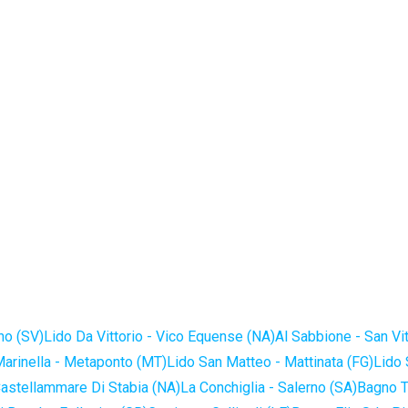
no (SV)
Lido Da Vittorio - Vico Equense (NA)
Al Sabbione - San Vi
Marinella - Metaponto (MT)
Lido San Matteo - Mattinata (FG)
Lido 
astellammare Di Stabia (NA)
La Conchiglia - Salerno (SA)
Bagno T