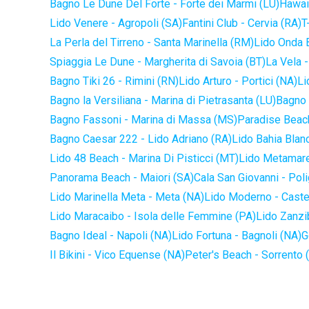
Bagno Le Dune Del Forte - Forte dei Marmi (LU)
Hawaii
Lido Venere - Agropoli (SA)
Fantini Club - Cervia (RA)
T
La Perla del Tirreno - Santa Marinella (RM)
Lido Onda B
Spiaggia Le Dune - Margherita di Savoia (BT)
La Vela -
Bagno Tiki 26 - Rimini (RN)
Lido Arturo - Portici (NA)
Li
Bagno la Versiliana - Marina di Pietrasanta (LU)
Bagno 
Bagno Fassoni - Marina di Massa (MS)
Paradise Beach
Bagno Caesar 222 - Lido Adriano (RA)
Lido Bahia Blanc
Lido 48 Beach - Marina Di Pisticci (MT)
Lido Metamare
Panorama Beach - Maiori (SA)
Cala San Giovanni - Pol
Lido Marinella Meta - Meta (NA)
Lido Moderno - Caste
Lido Maracaibo - Isola delle Femmine (PA)
Lido Zanzi
Bagno Ideal - Napoli (NA)
Lido Fortuna - Bagnoli (NA)
G
Il Bikini - Vico Equense (NA)
Peter's Beach - Sorrento 