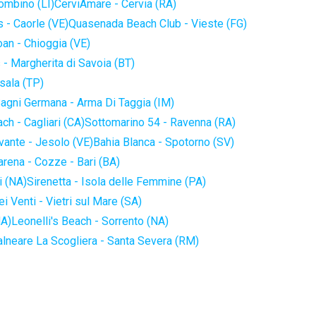
iombino (LI)
CerviAmare - Cervia (RA)
 - Caorle (VE)
Quasenada Beach Club - Vieste (FG)
an - Chioggia (VE)
 - Margherita di Savoia (BT)
sala (TP)
agni Germana - Arma Di Taggia (IM)
ch - Cagliari (CA)
Sottomarino 54 - Ravenna (RA)
vante - Jesolo (VE)
Bahia Blanca - Spotorno (SV)
arena - Cozze - Bari (BA)
i (NA)
Sirenetta - Isola delle Femmine (PA)
i Venti - Vietri sul Mare (SA)
NA)
Leonelli's Beach - Sorrento (NA)
alneare La Scogliera - Santa Severa (RM)