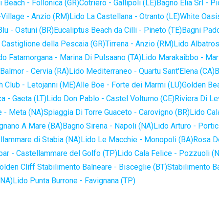
 Beach - Follonica (GR)
Cotriero - Gallipoli (LE)
Bagno Elia Srl - P
-Village - Anzio (RM)
Lido La Castellana - Otranto (LE)
White Oasis
lu - Ostuni (BR)
Eucaliptus Beach da Cilli - Pineto (TE)
Bagni Pado
 Castiglione della Pescaia (GR)
Tirrena - Anzio (RM)
Lido Albatros
do Fatamorgana - Marina Di Pulsaano (TA)
Lido Marakaibbo - Mar
Balmor - Cervia (RA)
Lido Mediterraneo - Quartu Sant'Elena (CA)
B
 Club - Letojanni (ME)
Alle Boe - Forte dei Marmi (LU)
Golden Bea
a - Gaeta (LT)
Lido Don Pablo - Castel Volturno (CE)
Riviera Di Le
 - Meta (NA)
Spiaggia Di Torre Guaceto - Carovigno (BR)
Lido Cal
ignano A Mare (BA)
Bagno Sirena - Napoli (NA)
Lido Arturo - Portic
llammare di Stabia (NA)
Lido Le Macchie - Monopoli (BA)
Rosa De
bar - Castellammare del Golfo (TP)
Lido Cala Felice - Pozzuoli (
olden Cliff Stabilimento Balneare - Bisceglie (BT)
Stabilimento B
(NA)
Lido Punta Burrone - Favignana (TP)