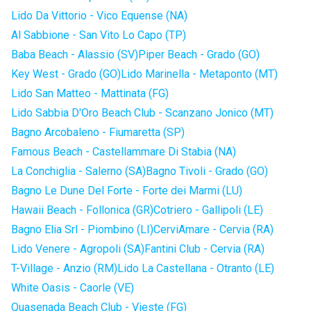
Lido Da Vittorio - Vico Equense (NA)
Al Sabbione - San Vito Lo Capo (TP)
Baba Beach - Alassio (SV)
Piper Beach - Grado (GO)
Key West - Grado (GO)
Lido Marinella - Metaponto (MT)
Lido San Matteo - Mattinata (FG)
Lido Sabbia D'Oro Beach Club - Scanzano Jonico (MT)
Bagno Arcobaleno - Fiumaretta (SP)
Famous Beach - Castellammare Di Stabia (NA)
La Conchiglia - Salerno (SA)
Bagno Tivoli - Grado (GO)
Bagno Le Dune Del Forte - Forte dei Marmi (LU)
Hawaii Beach - Follonica (GR)
Cotriero - Gallipoli (LE)
Bagno Elia Srl - Piombino (LI)
CerviAmare - Cervia (RA)
Lido Venere - Agropoli (SA)
Fantini Club - Cervia (RA)
T-Village - Anzio (RM)
Lido La Castellana - Otranto (LE)
White Oasis - Caorle (VE)
Quasenada Beach Club - Vieste (FG)