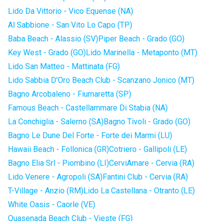
Lido Da Vittorio - Vico Equense (NA)
Al Sabbione - San Vito Lo Capo (TP)
Baba Beach - Alassio (SV)
Piper Beach - Grado (GO)
Key West - Grado (GO)
Lido Marinella - Metaponto (MT)
Lido San Matteo - Mattinata (FG)
Lido Sabbia D'Oro Beach Club - Scanzano Jonico (MT)
Bagno Arcobaleno - Fiumaretta (SP)
Famous Beach - Castellammare Di Stabia (NA)
La Conchiglia - Salerno (SA)
Bagno Tivoli - Grado (GO)
Bagno Le Dune Del Forte - Forte dei Marmi (LU)
Hawaii Beach - Follonica (GR)
Cotriero - Gallipoli (LE)
Bagno Elia Srl - Piombino (LI)
CerviAmare - Cervia (RA)
Lido Venere - Agropoli (SA)
Fantini Club - Cervia (RA)
T-Village - Anzio (RM)
Lido La Castellana - Otranto (LE)
White Oasis - Caorle (VE)
Quasenada Beach Club - Vieste (FG)