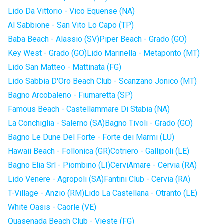
Lido Da Vittorio - Vico Equense (NA)
Al Sabbione - San Vito Lo Capo (TP)
Baba Beach - Alassio (SV)
Piper Beach - Grado (GO)
Key West - Grado (GO)
Lido Marinella - Metaponto (MT)
Lido San Matteo - Mattinata (FG)
Lido Sabbia D'Oro Beach Club - Scanzano Jonico (MT)
Bagno Arcobaleno - Fiumaretta (SP)
Famous Beach - Castellammare Di Stabia (NA)
La Conchiglia - Salerno (SA)
Bagno Tivoli - Grado (GO)
Bagno Le Dune Del Forte - Forte dei Marmi (LU)
Hawaii Beach - Follonica (GR)
Cotriero - Gallipoli (LE)
Bagno Elia Srl - Piombino (LI)
CerviAmare - Cervia (RA)
Lido Venere - Agropoli (SA)
Fantini Club - Cervia (RA)
T-Village - Anzio (RM)
Lido La Castellana - Otranto (LE)
White Oasis - Caorle (VE)
Quasenada Beach Club - Vieste (FG)