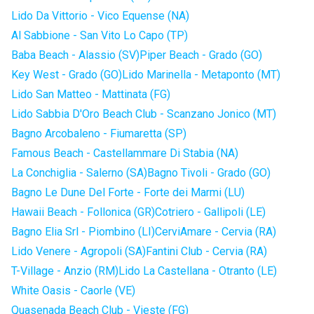
Lido Da Vittorio - Vico Equense (NA)
Al Sabbione - San Vito Lo Capo (TP)
Baba Beach - Alassio (SV)
Piper Beach - Grado (GO)
Key West - Grado (GO)
Lido Marinella - Metaponto (MT)
Lido San Matteo - Mattinata (FG)
Lido Sabbia D'Oro Beach Club - Scanzano Jonico (MT)
Bagno Arcobaleno - Fiumaretta (SP)
Famous Beach - Castellammare Di Stabia (NA)
La Conchiglia - Salerno (SA)
Bagno Tivoli - Grado (GO)
Bagno Le Dune Del Forte - Forte dei Marmi (LU)
Hawaii Beach - Follonica (GR)
Cotriero - Gallipoli (LE)
Bagno Elia Srl - Piombino (LI)
CerviAmare - Cervia (RA)
Lido Venere - Agropoli (SA)
Fantini Club - Cervia (RA)
T-Village - Anzio (RM)
Lido La Castellana - Otranto (LE)
White Oasis - Caorle (VE)
Quasenada Beach Club - Vieste (FG)