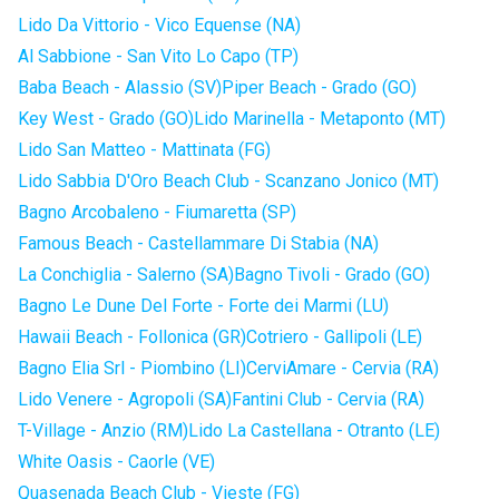
Lido Da Vittorio - Vico Equense (NA)
Al Sabbione - San Vito Lo Capo (TP)
Baba Beach - Alassio (SV)
Piper Beach - Grado (GO)
Key West - Grado (GO)
Lido Marinella - Metaponto (MT)
Lido San Matteo - Mattinata (FG)
Lido Sabbia D'Oro Beach Club - Scanzano Jonico (MT)
Bagno Arcobaleno - Fiumaretta (SP)
Famous Beach - Castellammare Di Stabia (NA)
La Conchiglia - Salerno (SA)
Bagno Tivoli - Grado (GO)
Bagno Le Dune Del Forte - Forte dei Marmi (LU)
Hawaii Beach - Follonica (GR)
Cotriero - Gallipoli (LE)
Bagno Elia Srl - Piombino (LI)
CerviAmare - Cervia (RA)
Lido Venere - Agropoli (SA)
Fantini Club - Cervia (RA)
T-Village - Anzio (RM)
Lido La Castellana - Otranto (LE)
White Oasis - Caorle (VE)
Quasenada Beach Club - Vieste (FG)