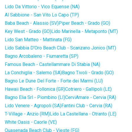
Lido Da Vittorio - Vico Equense (NA)
Al Sabbione - San Vito Lo Capo (TP)
Baba Beach - Alassio (SV)
Piper Beach - Grado (GO)
Key West - Grado (GO)
Lido Marinella - Metaponto (MT)
Lido San Matteo - Mattinata (FG)
Lido Sabbia D'Oro Beach Club - Scanzano Jonico (MT)
Bagno Arcobaleno - Fiumaretta (SP)
Famous Beach - Castellammare Di Stabia (NA)
La Conchiglia - Salerno (SA)
Bagno Tivoli - Grado (GO)
Bagno Le Dune Del Forte - Forte dei Marmi (LU)
Hawaii Beach - Follonica (GR)
Cotriero - Gallipoli (LE)
Bagno Elia Srl - Piombino (LI)
CerviAmare - Cervia (RA)
Lido Venere - Agropoli (SA)
Fantini Club - Cervia (RA)
T-Village - Anzio (RM)
Lido La Castellana - Otranto (LE)
White Oasis - Caorle (VE)
Quasenada Beach Club - Vieste (FG)