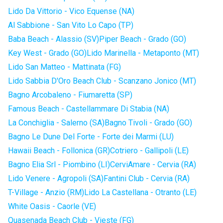
Lido Da Vittorio - Vico Equense (NA)
Al Sabbione - San Vito Lo Capo (TP)
Baba Beach - Alassio (SV)
Piper Beach - Grado (GO)
Key West - Grado (GO)
Lido Marinella - Metaponto (MT)
Lido San Matteo - Mattinata (FG)
Lido Sabbia D'Oro Beach Club - Scanzano Jonico (MT)
Bagno Arcobaleno - Fiumaretta (SP)
Famous Beach - Castellammare Di Stabia (NA)
La Conchiglia - Salerno (SA)
Bagno Tivoli - Grado (GO)
Bagno Le Dune Del Forte - Forte dei Marmi (LU)
Hawaii Beach - Follonica (GR)
Cotriero - Gallipoli (LE)
Bagno Elia Srl - Piombino (LI)
CerviAmare - Cervia (RA)
Lido Venere - Agropoli (SA)
Fantini Club - Cervia (RA)
T-Village - Anzio (RM)
Lido La Castellana - Otranto (LE)
White Oasis - Caorle (VE)
Quasenada Beach Club - Vieste (FG)