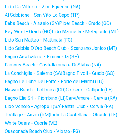
Lido Da Vittorio - Vico Equense (NA)
Al Sabbione - San Vito Lo Capo (TP)
Baba Beach - Alassio (SV)
Piper Beach - Grado (GO)
Key West - Grado (GO)
Lido Marinella - Metaponto (MT)
Lido San Matteo - Mattinata (FG)
Lido Sabbia D'Oro Beach Club - Scanzano Jonico (MT)
Bagno Arcobaleno - Fiumaretta (SP)
Famous Beach - Castellammare Di Stabia (NA)
La Conchiglia - Salerno (SA)
Bagno Tivoli - Grado (GO)
Bagno Le Dune Del Forte - Forte dei Marmi (LU)
Hawaii Beach - Follonica (GR)
Cotriero - Gallipoli (LE)
Bagno Elia Srl - Piombino (LI)
CerviAmare - Cervia (RA)
Lido Venere - Agropoli (SA)
Fantini Club - Cervia (RA)
T-Village - Anzio (RM)
Lido La Castellana - Otranto (LE)
White Oasis - Caorle (VE)
Quasenada Beach Club - Vieste (FG)