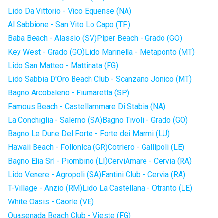
Lido Da Vittorio - Vico Equense (NA)
Al Sabbione - San Vito Lo Capo (TP)
Baba Beach - Alassio (SV)
Piper Beach - Grado (GO)
Key West - Grado (GO)
Lido Marinella - Metaponto (MT)
Lido San Matteo - Mattinata (FG)
Lido Sabbia D'Oro Beach Club - Scanzano Jonico (MT)
Bagno Arcobaleno - Fiumaretta (SP)
Famous Beach - Castellammare Di Stabia (NA)
La Conchiglia - Salerno (SA)
Bagno Tivoli - Grado (GO)
Bagno Le Dune Del Forte - Forte dei Marmi (LU)
Hawaii Beach - Follonica (GR)
Cotriero - Gallipoli (LE)
Bagno Elia Srl - Piombino (LI)
CerviAmare - Cervia (RA)
Lido Venere - Agropoli (SA)
Fantini Club - Cervia (RA)
T-Village - Anzio (RM)
Lido La Castellana - Otranto (LE)
White Oasis - Caorle (VE)
Quasenada Beach Club - Vieste (FG)