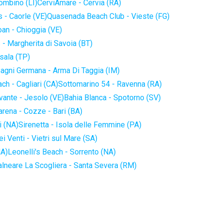
iombino (LI)
CerviAmare - Cervia (RA)
 - Caorle (VE)
Quasenada Beach Club - Vieste (FG)
an - Chioggia (VE)
 - Margherita di Savoia (BT)
sala (TP)
agni Germana - Arma Di Taggia (IM)
ch - Cagliari (CA)
Sottomarino 54 - Ravenna (RA)
vante - Jesolo (VE)
Bahia Blanca - Spotorno (SV)
arena - Cozze - Bari (BA)
i (NA)
Sirenetta - Isola delle Femmine (PA)
i Venti - Vietri sul Mare (SA)
NA)
Leonelli's Beach - Sorrento (NA)
alneare La Scogliera - Santa Severa (RM)