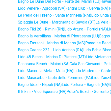
Bagno Le Dune Del Forte - Forte dei Marmi (LU)
Hawaii
Lido Venere - Agropoli (SA)
Fantini Club - Cervia (RA)
T
La Perla del Tirreno - Santa Marinella (RM)
Lido Onda B
Spiaggia Le Dune - Margherita di Savoia (BT)
La Vela -
Bagno Tiki 26 - Rimini (RN)
Lido Arturo - Portici (NA)
Li
Bagno la Versiliana - Marina di Pietrasanta (LU)
Bagno 
Bagno Fassoni - Marina di Massa (MS)
Paradise Beach
Bagno Caesar 222 - Lido Adriano (RA)
Lido Bahia Blanc
Lido 48 Beach - Marina Di Pisticci (MT)
Lido Metamare
Panorama Beach - Maiori (SA)
Cala San Giovanni - Pol
Lido Marinella Meta - Meta (NA)
Lido Moderno - Caste
Lido Maracaibo - Isola delle Femmine (PA)
Lido Zanzi
Bagno Ideal - Napoli (NA)
Lido Fortuna - Bagnoli (NA)
G
Il Bikini - Vico Equense (NA)
Peter's Beach - Sorrento 