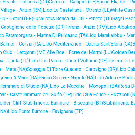
 Beach - Follonica (GR)
Cotriero - Gallipoli (LE)
Bagno Elia Srl - P
-Village - Anzio (RM)
Lido La Castellana - Otranto (LE)
White Oasis
lu - Ostuni (BR)
Eucaliptus Beach da Cilli - Pineto (TE)
Bagni Pado
 Castiglione della Pescaia (GR)
Tirrena - Anzio (RM)
Lido Albatros
do Fatamorgana - Marina Di Pulsaano (TA)
Lido Marakaibbo - Mar
Balmor - Cervia (RA)
Lido Mediterraneo - Quartu Sant'Elena (CA)
B
 Club - Letojanni (ME)
Alle Boe - Forte dei Marmi (LU)
Golden Bea
a - Gaeta (LT)
Lido Don Pablo - Castel Volturno (CE)
Riviera Di Le
 - Meta (NA)
Spiaggia Di Torre Guaceto - Carovigno (BR)
Lido Cal
ignano A Mare (BA)
Bagno Sirena - Napoli (NA)
Lido Arturo - Portic
llammare di Stabia (NA)
Lido Le Macchie - Monopoli (BA)
Rosa De
bar - Castellammare del Golfo (TP)
Lido Cala Felice - Pozzuoli (
olden Cliff Stabilimento Balneare - Bisceglie (BT)
Stabilimento B
(NA)
Lido Punta Burrone - Favignana (TP)