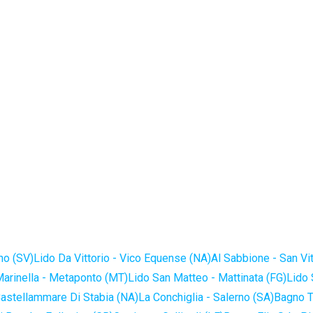
no (SV)
Lido Da Vittorio - Vico Equense (NA)
Al Sabbione - San Vi
Marinella - Metaponto (MT)
Lido San Matteo - Mattinata (FG)
Lido 
astellammare Di Stabia (NA)
La Conchiglia - Salerno (SA)
Bagno T