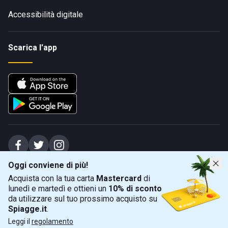
Accessibilità digitale
Scarica l'app
Oggi conviene di più!
Spiagge Srl - Sede legale: Via Marecchiese 48, 47923 Rimini (RN), IT -
Acquista con la tua carta
Mastercard
di
capitale sociale Euro 31245,57 - Iscritta al registro delle imprese di Rimini
lunedì e martedì e ottieni un
10% di sconto
Sede operativa: Via Flaminia 180, 47924 Rimini (RN), IT
-
+39 0541 772375
-
info@spiagge.it
- p.i./c.f. 04536640404
da utilizzare sul tuo prossimo acquisto su
Spiagge.it
.
Mappa
Filtra
©
2026
Spiagge Srl. Tutti i diritti riservati.
Leggi il
regolamento