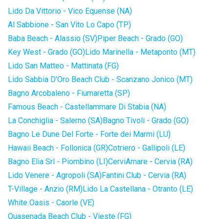
Lido Da Vittorio - Vico Equense (NA)
Al Sabbione - San Vito Lo Capo (TP)
Baba Beach - Alassio (SV)
Piper Beach - Grado (GO)
Key West - Grado (GO)
Lido Marinella - Metaponto (MT)
Lido San Matteo - Mattinata (FG)
Lido Sabbia D'Oro Beach Club - Scanzano Jonico (MT)
Bagno Arcobaleno - Fiumaretta (SP)
Famous Beach - Castellammare Di Stabia (NA)
La Conchiglia - Salerno (SA)
Bagno Tivoli - Grado (GO)
Bagno Le Dune Del Forte - Forte dei Marmi (LU)
Hawaii Beach - Follonica (GR)
Cotriero - Gallipoli (LE)
Bagno Elia Srl - Piombino (LI)
CerviAmare - Cervia (RA)
Lido Venere - Agropoli (SA)
Fantini Club - Cervia (RA)
T-Village - Anzio (RM)
Lido La Castellana - Otranto (LE)
White Oasis - Caorle (VE)
Quasenada Beach Club - Vieste (FG)