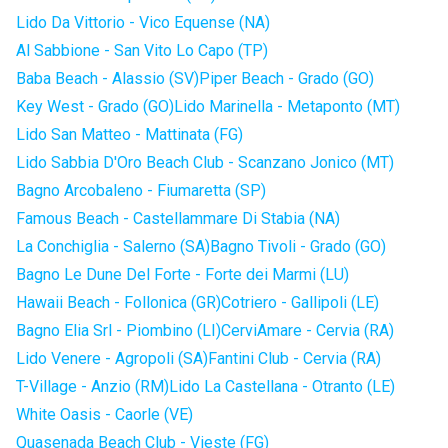
Lido Da Vittorio - Vico Equense (NA)
Al Sabbione - San Vito Lo Capo (TP)
Baba Beach - Alassio (SV)
Piper Beach - Grado (GO)
Key West - Grado (GO)
Lido Marinella - Metaponto (MT)
Lido San Matteo - Mattinata (FG)
Lido Sabbia D'Oro Beach Club - Scanzano Jonico (MT)
Bagno Arcobaleno - Fiumaretta (SP)
Famous Beach - Castellammare Di Stabia (NA)
La Conchiglia - Salerno (SA)
Bagno Tivoli - Grado (GO)
Bagno Le Dune Del Forte - Forte dei Marmi (LU)
Hawaii Beach - Follonica (GR)
Cotriero - Gallipoli (LE)
Bagno Elia Srl - Piombino (LI)
CerviAmare - Cervia (RA)
Lido Venere - Agropoli (SA)
Fantini Club - Cervia (RA)
T-Village - Anzio (RM)
Lido La Castellana - Otranto (LE)
White Oasis - Caorle (VE)
Quasenada Beach Club - Vieste (FG)