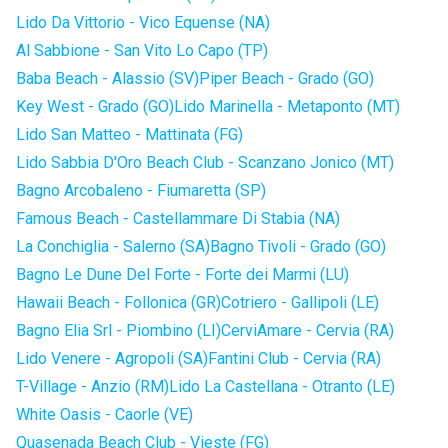
Lido Da Vittorio - Vico Equense (NA)
Al Sabbione - San Vito Lo Capo (TP)
Baba Beach - Alassio (SV)
Piper Beach - Grado (GO)
Key West - Grado (GO)
Lido Marinella - Metaponto (MT)
Lido San Matteo - Mattinata (FG)
Lido Sabbia D'Oro Beach Club - Scanzano Jonico (MT)
Bagno Arcobaleno - Fiumaretta (SP)
Famous Beach - Castellammare Di Stabia (NA)
La Conchiglia - Salerno (SA)
Bagno Tivoli - Grado (GO)
Bagno Le Dune Del Forte - Forte dei Marmi (LU)
Hawaii Beach - Follonica (GR)
Cotriero - Gallipoli (LE)
Bagno Elia Srl - Piombino (LI)
CerviAmare - Cervia (RA)
Lido Venere - Agropoli (SA)
Fantini Club - Cervia (RA)
T-Village - Anzio (RM)
Lido La Castellana - Otranto (LE)
White Oasis - Caorle (VE)
Quasenada Beach Club - Vieste (FG)